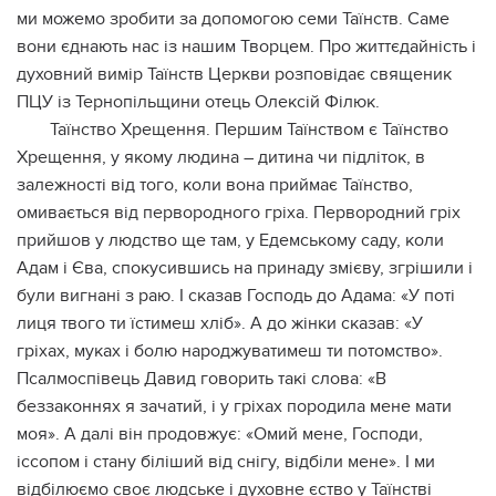
ми можемо зробити за допомогою семи Таїнств. Саме
вони єднають нас із нашим Творцем. Про життєдайність і
духовний вимір Таїнств Церкви розповідає священик
ПЦУ із Тернопільщини отець Олексій Філюк.
Таїнство Хрещення. Першим Таїнством є Таїнство
Хрещення, у якому людина – дитина чи підліток, в
залежності від того, коли вона приймає Таїнство,
омивається від первородного гріха. Первородний гріх
прийшов у людство ще там, у Едемському саду, коли
Адам і Єва, спокусившись на принаду змієву, згрішили і
були вигнані з раю. І сказав Господь до Адама: «У поті
лиця твого ти їстимеш хліб». А до жінки сказав: «У
гріхах, муках і болю народжуватимеш ти потомство».
Псалмоспівець Давид говорить такі слова: «В
беззаконнях я зачатий, і у гріхах породила мене мати
моя». А далі він продовжує: «Омий мене, Господи,
іссопом і стану біліший від снігу, відбіли мене». І ми
відбілюємо своє людське і духовне єство у Таїнстві