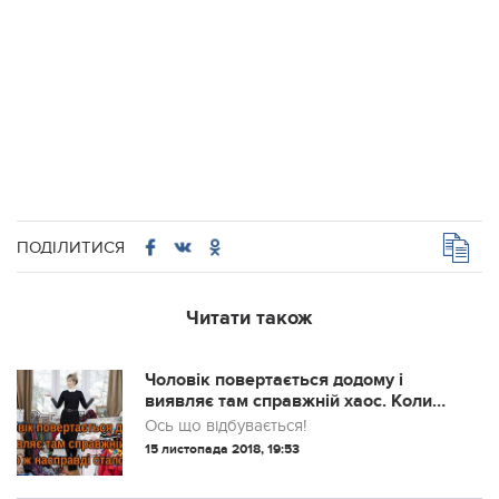
ПОДІЛИТИСЯ
Читати також
Чоловік повертається додому і
виявляє там справжній хаос. Коли
він побачив свою дружину – він
Ось що відбувається!
виявив це!
15 листопада 2018, 19:53