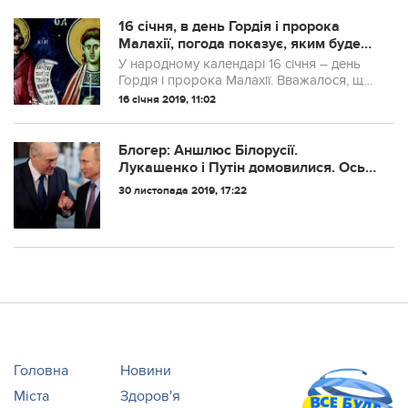
16 січня, в день Гордія і пророка
Малахії, погода показує, яким буде
березень
У народному календарі 16 січня – день
Гордія і пророка Малахії. Вважалося, що
саме сьогодні потрібно проводити
16 січня 2019, 11:02
обряди, які допоможуть захистити
худобу від псування і хвороб.
Блогер: Аншлюс Білорусії.
Лукашенко і Путін домовилися. Ось і
кордон з р@шей до самого Львова
30 листопада 2019, 17:22
Головна
Новини
Міста
Здоров'я