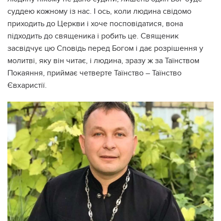
суддею кожному із нас. І ось, коли людина свідомо
приходить до Церкви і хоче посповідатися, вона
підходить до священика і робить це. Священик
засвідчує цю Сповідь перед Богом і дає розрішення у
молитві, яку він читає, і людина, зразу ж за Таїнством
Покаяння, приймає четверте Таїнство – Таїнство
Євхаристії.