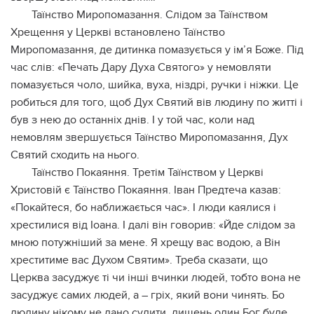
Таїнство Миропомазання. Слідом за Таїнством
Хрещення у Церкві встановлено Таїнство
Миропомазання, де дитинка помазується у ім’я Боже. Під
час слів: «Печать Дару Духа Святого» у немовляти
помазується чоло, шийка, вуха, ніздрі, ручки і ніжки. Це
робиться для того, щоб Дух Святий вів людину по житті і
був з нею до останніх днів. І у той час, коли над
немовлям звершується Таїнство Миропомазання, Дух
Святий сходить на нього.
Таїнство Покаяння. Третім Таїнством у Церкві
Христовій є Таїнство Покаяння. Іван Предтеча казав:
«Покайтеся, бо наближається час». І люди каялися і
хрестилися від Іоана. І далі він говорив: «Йде слідом за
мною потужніший за мене. Я хрещу вас водою, а Він
хреститиме вас Духом Святим». Треба сказати, що
Церква засуджує ті чи інші вчинки людей, тобто вона не
засуджує самих людей, а – гріх, який вони чинять. Бо
людину нікому не дано судити, лишень один Бог буде