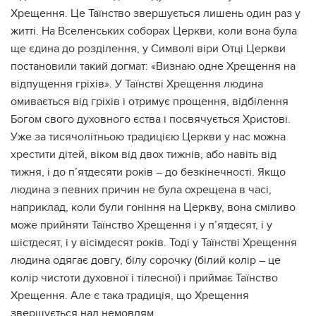
Хрещення. Це Таїнство звершується лишень один раз у
житті. На Вселенських соборах Церкви, коли вона була
ще єдина до розділення, у Символі віри Отці Церкви
постановили такий догмат: «Визнаю одне Хрещення на
відпущення гріхів». У Таїнстві Хрещення людина
омивається від гріхів і отримує прощення, відбілення
Богом свого духовного єства і посвячується Христові.
Уже за тисячолітньою традицією Церкви у нас можна
хрестити дітей, віком від двох тижнів, або навіть від
тижня, і до п’ятдесяти років – до безкінечності. Якщо
людина з певних причин не була охрещена в часі,
наприклад, коли були гоніння на Церкву, вона сміливо
може прийняти Таїнство Хрещення і у п’ятдесят, і у
шістдесят, і у вісімдесят років. Тоді у Таїнстві Хрещення
людина одягає довгу, білу сорочку (білий колір – це
колір чистоти духовної і тілесної) і приймає Таїнство
Хрещення. Але є така традиція, що Хрещення
звершується над немовлям.