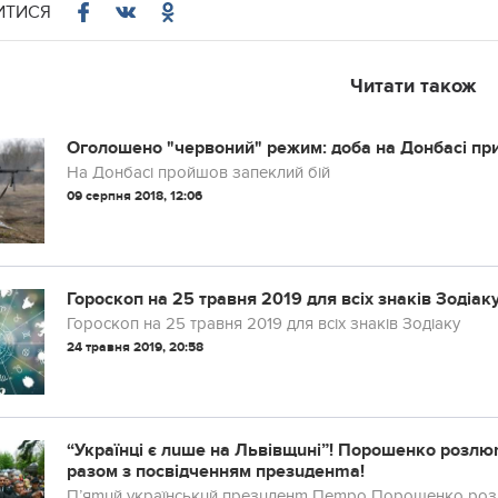
ИТИСЯ
Читати також
Оголошено "червоний" режим: доба на Донбасі при
На Донбасі пройшов запеклий бій
09 серпня 2018, 12:06
Гороскоп на 25 травня 2019 для всіх знаків Зодіак
Гороскоп на 25 травня 2019 для всіх знаків Зодіаку
24 травня 2019, 20:58
“Українці є лuше на Львівщuні”! Порошенко роз
разом з посвідченням презuденmа!
П’яmuй українськuй презuденm Пеmро Порошенко роз