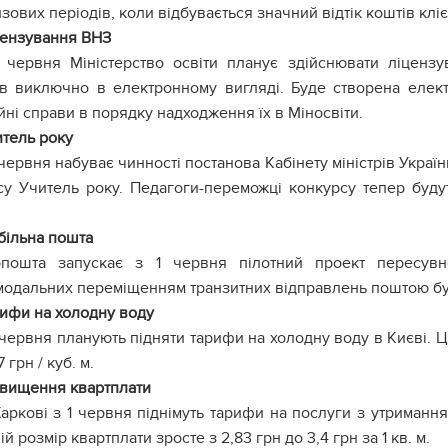
зових періодів, коли відбувається значний відтік коштів кліє
цензування ВНЗ
 червня Міністерство освіти планує здійснювати ліцензу
ів виключно в електронному вигляді. Буде створена елект
йні справи в порядку надходження їх в Міносвіти.
тель року
 червня набуває чинності постанова Кабінету міністрів Укра
су Учитель року. Педагоги-переможці конкурсу тепер будут
більна пошта
рпошта запускає з 1 червня пілотний проект пересувн
модальних переміщенням транзитних відправлень поштою буде
ифи на холодну воду
 червня планують підняти тарифи на холодну воду в Києві. 
7 грн / куб. м.
двищення квартплати
аркові з 1 червня піднімуть тарифи на послуги з утримання
й розмір квартплати зросте з 2,83 грн до 3,4 грн за 1 кв. м.