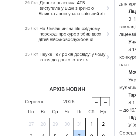
Донька власника АТБ
26 Лют
для кри
виступила у Відні з Іриною
Лі
Білик та анонсувала спільний хіт
З 1
заклад
На Львівщині на пішохідному
25 Лют
переході прокурор збив двох
ліцензі
дітей військовослужбовця
Учи
З 1
Наука і 97 років досвіду: у чому
25 Лют
конкур
ключ до довгого життя
плат.
Мо
Ук
мульти
АРХІВ НОВИН
Тар
серпень
2026
←
→
З 1
– до 16,
Пн
Вт
Ср
Чт
Пт
Сб
Нд
Пі
27
28
29
30
31
1
2
У Х
Середні