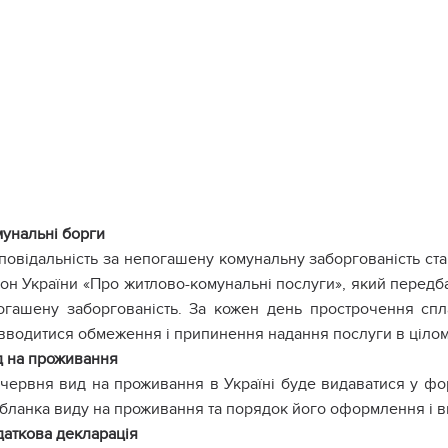
унальні борги
повідальність за непогашену комунальну заборгованість ста
кон України «Про житлово-комунальні послуги», який передб
огашену заборгованість. За кожен день прострочення спл
 вводитися обмеження і припинення надання послуги в цілом
д на проживання
 червня вид на проживання в Україні буде видаватися у фор
 бланка виду на проживання та порядок його оформлення і в
аткова декларація