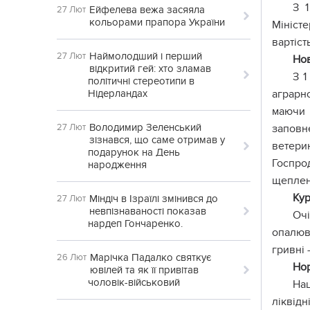
З 
Ейфелева вежа засяяла
27 Лют
кольорами прапора України
Мініст
вартіст
Наймолодший і перший
27 Лют
Нов
відкритий гей: хто зламав
З 1
політичні стереотипи в
Нідерландах
аграрно
маючи 
Володимир Зеленський
27 Лют
заповне
зізнався, що саме отримав у
ветери
подарунок на День
Госпрод
народження
щеплен
Кур
Міндіч в Ізраїлі змінився до
27 Лют
невпізнаваності показав
Оч
нардеп Гончаренко.
опалюв
гривні 
Марічка Падалко святкує
26 Лют
Нор
ювілей та як її привітав
чоловік-військовий
На
ліквідн