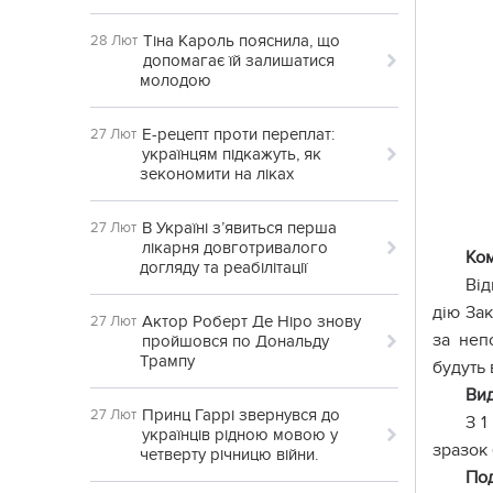
Тіна Кароль пояснила, що
28 Лют
допомагає їй залишатися
молодою
Е-рецепт проти переплат:
27 Лют
українцям підкажуть, як
зекономити на ліках
В Україні з’явиться перша
27 Лют
лікарня довготривалого
Ком
догляду та реабілітації
Від
дію За
Актор Роберт Де Ніро знову
27 Лют
за неп
пройшовся по Дональду
Трампу
будуть
Ви
Принц Гаррі звернувся до
27 Лют
З 1
українців рідною мовою у
зразок
четверту річницю війни.
Под