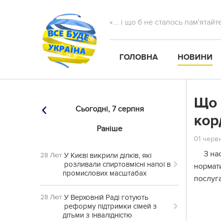
«... і що б не сталось пам'ятай
ГОЛОВНА
НОВИНИ
Що 
Сьогодні,
7 серпня
кор
Раніше
01 червн
З на
У Києві викрили ділків, які
28 Лют
розливали спиртовмісні напої в
нормати
промислових масштабах
послуг
У Верховній Раді готують
28 Лют
реформу підтримки сімей з
дітьми з інвалідністю