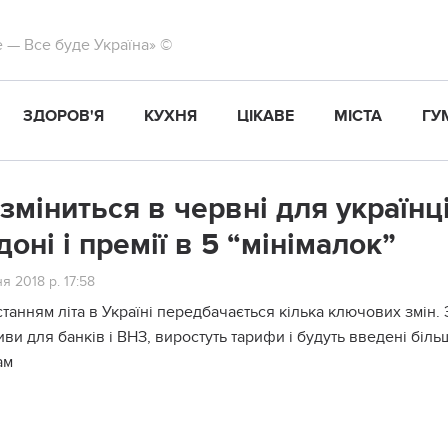
те — Все буде Україна» ©
ЗДОРОВ'Я
КУХНЯ
ЦІКАВЕ
МІСТА
ГУ
зміниться в червні для українц
доні і премії в 5 “мінімалок”
я 2018 р. 17:58
станням літа в Україні передбачається кілька ключових змін.
ви для банків і ВНЗ, виростуть тарифи і будуть введені біль
ам