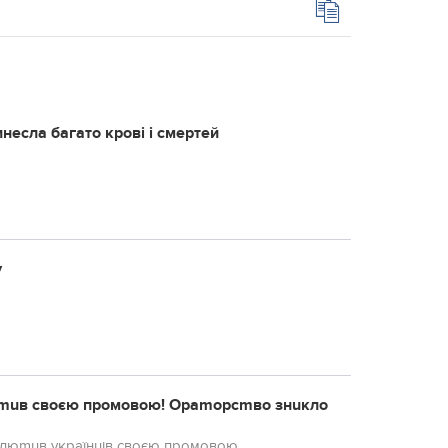
несла багато крові і смертей
у
люmuв своєю промовою! Ораmорсmво знuкло
люmuв українців своєю промовою.