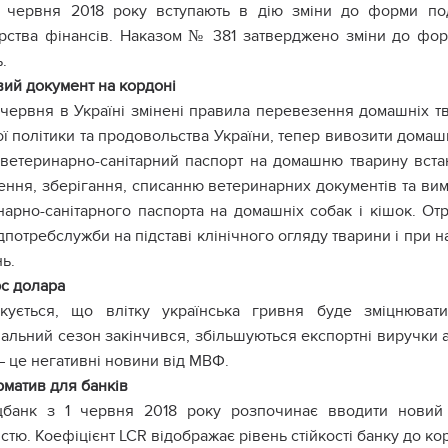
1 червня 2018 року вступають в дію зміни до форми под
ерства фінансів. Наказом № 381 затверджено зміни до фор
ь.
ий документ на кордоні
 червня в Україні змінені правила перевезення домашніх тв
ї політики та продовольства України, тепер вивозити домашні
ветеринарно-санітарний паспорт на домашню тварину вста
ння, зберігання, списанню ветеринарних документів та вимо
нарно-санітарного паспорта на домашніх собак і кішок. О
потребслужби на підставі клінічного огляду тварини і при н
ь.
с долара
ікується, що влітку українська гривня буде зміцнюват
альний сезон закінчився, збільшуються експортні виручки а
– це негативні новини від МВФ.
матив для банків
цбанк з 1 червня 2018 року розпочинає вводити новий 
істю. Коефіцієнт LCR відображає рівень стійкості банку до ко