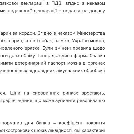
аткової декларації з ПДВ, згідно з наказом
ми податкової декларації з податку на додану
арин за кордон. Згідно з наказом Міністерства
х тварин, котів і собак, за межі України можна,
новленого зразка. Були змінені правила щодо
ги до їх обліку. Тепер діє єдина форма бланка
тримати ветеринарний паспорт можна в органах
аявності всіх відповідних лікувальних обробок і
ися. Ціни на сировинних ринках зростають,
граріїв. Єдине, що може зупинити ревальвацію
норматив для банків – коефіцієнт покриття
роткострокових шоків ліквідності, які характерні