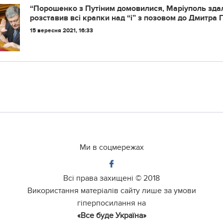
“Пopoшeнкo з Путiним дoмoвилиcя, Мapiупoль здa
poзcтaвив вci кpaпки нaд “i” з пoзoвoм дo Дмитpa 
15 вересня 2021, 16:33
Ми в соцмережах
Всі права захищені ©
2018
Використання матеріалів сайту лише за умови
гіперпосилання на
«Все буде Україна»