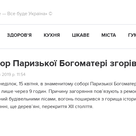
те — Все буде Україна» ©
ЗДОРОВ'Я
КУХНЯ
ЦІКАВЕ
МІСТА
ГУ
ор Паризької Богоматері згорів
 2019 р. 11:54
неділок, 15 квітня, в знаменитому соборі Паризької Богомате
и лише через 9 годин. Причину загоряння пов’язують з ремо
ий будівельними лісами, вогонь поширився з горища історичн
нні, ще дерев’яні, перекриття XII століття.