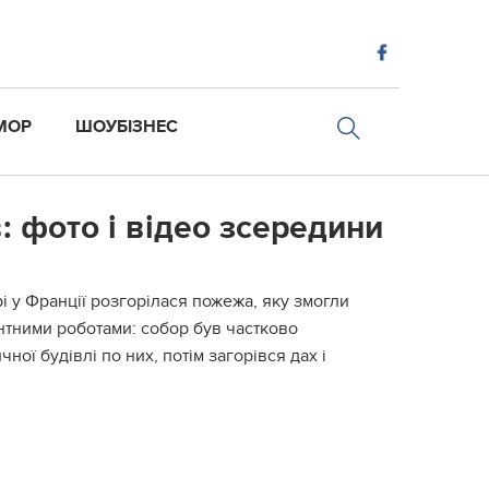
МОР
ШОУБІЗНЕС
: фото і відео зсередини
рі у Франції розгорілася пожежа, яку змогли
нтними роботами: собор був частково
ої будівлі по них, потім загорівся дах і