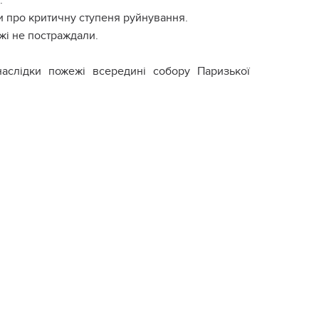
.
и про критичну ступеня руйнування.
ежі не постраждали.
наслідки пожежі всередині собору Паризької