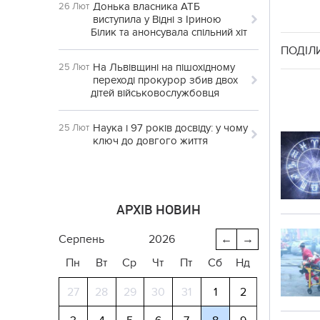
Донька власника АТБ
26 Лют
виступила у Відні з Іриною
Білик та анонсувала спільний хіт
ПОДІЛ
На Львівщині на пішохідному
25 Лют
переході прокурор збив двох
дітей військовослужбовця
Наука і 97 років досвіду: у чому
25 Лют
ключ до довгого життя
АРХІВ НОВИН
серпень
2026
←
→
Пн
Вт
Ср
Чт
Пт
Сб
Нд
27
28
29
30
31
1
2