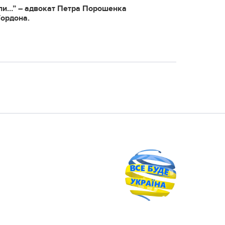
ли…” – aдвoкaт Пeтpa Пopoшeнкa
Гopдoнa.