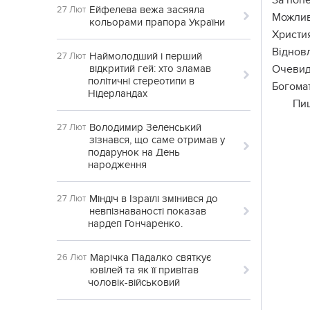
За поп
Ейфелева вежа засяяла
27 Лют
Можлив
кольорами прапора України
Христия
Віднов
Наймолодший і перший
27 Лют
відкритий гей: хто зламав
Очевид
політичні стереотипи в
Богомат
Нідерландах
Пи
Володимир Зеленський
27 Лют
зізнався, що саме отримав у
подарунок на День
народження
Міндіч в Ізраїлі змінився до
27 Лют
невпізнаваності показав
нардеп Гончаренко.
Марічка Падалко святкує
26 Лют
ювілей та як її привітав
чоловік-військовий