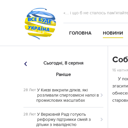
«... і що б не сталось пам'ятай
ГОЛОВНА
НОВИНИ
Соб
Сьогодні,
8 серпня
16 квітня
Раніше
У по
згасит
У Києві викрили ділків, які
28 Лют
обнесен
розливали спиртовмісні напої в
старови
промислових масштабах
У Верховній Раді готують
28 Лют
реформу підтримки сімей з
дітьми з інвалідністю