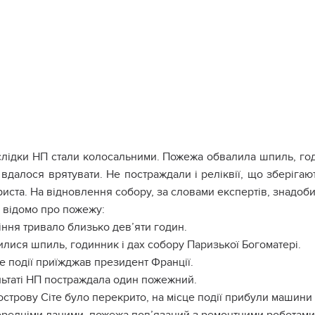
лідки НП стали колосальними. Пожежа обвалила шпиль, годи
вдалося врятувати. Не постраждали і реліквії, що зберігаю
риста. На відновлення собору, за словами експертів, знадоби
відомо про пожежу:
іння тривало близько дев’яти годин.
лися шпиль, годинник і дах собору Паризької Богоматері.
е події приїжджав президент Франції.
льтаті НП постраждала один пожежний.
острову Сіте було перекрито, на місце події прибули машини