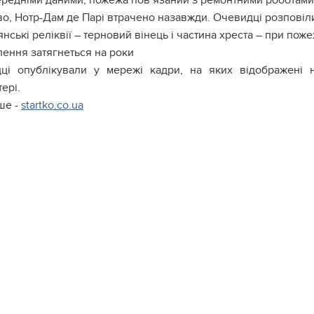
ередніми даними, пожежа пов’язаний з ремонтними роботами
о, Нотр-Дам де Парі втрачено назавжди. Очевидці розповіл
нські реліквії – терновий вінець і частина хреста – при пож
лення затягнеться на роки
ці опублікували у мережі кадри, на яких відображені 
ері.
ше -
startko.co.ua