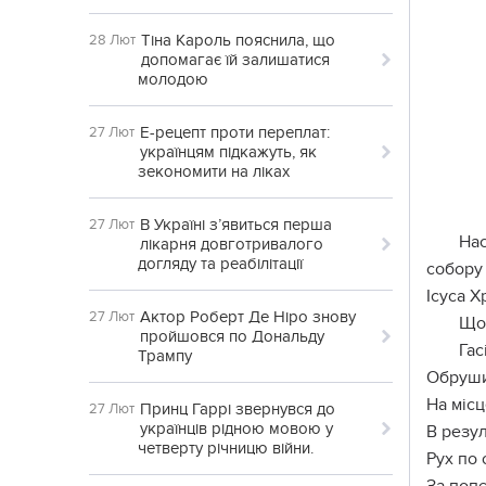
Тіна Кароль пояснила, що
28 Лют
допомагає їй залишатися
молодою
Е-рецепт проти переплат:
27 Лют
українцям підкажуть, як
зекономити на ліках
В Україні з’явиться перша
27 Лют
Нас
лікарня довготривалого
догляду та реабілітації
собору 
Ісуса Х
Актор Роберт Де Ніро знову
27 Лют
Що 
пройшовся по Дональду
Гас
Трампу
Обруши
На місц
Принц Гаррі звернувся до
27 Лют
українців рідною мовою у
В резу
четверту річницю війни.
Рух по 