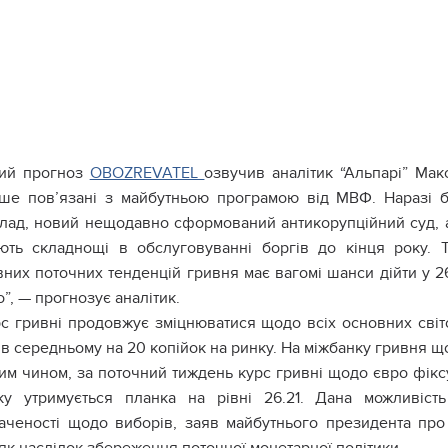
кий прогноз
OBOZREVATEL
озвучив аналітик “Альпарі” Мак
ше пов’язані з майбутньою програмою від МВФ. Наразі б
лад, новий нещодавно сформований антикорупційний суд, ал
ють складнощі в обслуговуванні боргів до кінця року. Т
них поточних тенденцій гривня має вагомі шанси дійти у 26
”, — прогнозує аналітик.
с гривні продовжує зміцнюватися щодо всіх основних світ
 в середньому на 20 копійок на ринку. На міжбанку гривня щ
им чином, за поточний тиждень курс гривні щодо євро фіксу
ку утримується планка на рівні 26.21. Дана можливіст
аченості щодо виборів, заяв майбутнього президента пр