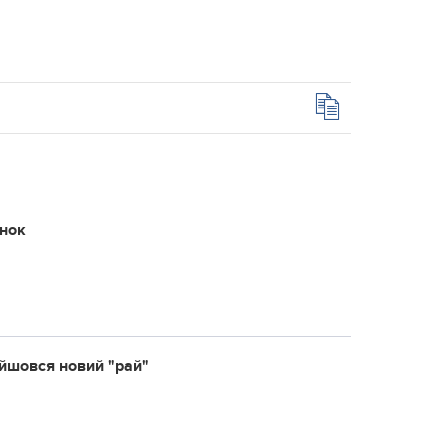
інок
айшовся новий "рай"