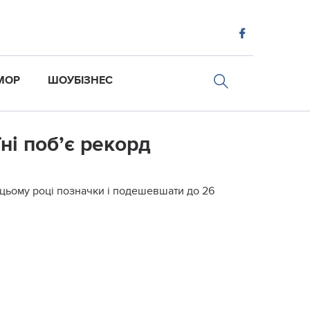
МОР
ШОУБІЗНЕС
їні поб’є рекорд
в цьому році позначки і подешевшати до 26