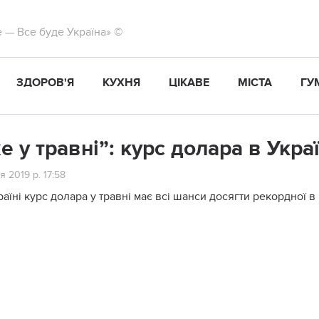
те — Все буде Україна» ©
ЗДОРОВ'Я
КУХНЯ
ЦІКАВЕ
МІСТА
ГУ
е у травні”: курс долара в Укра
я 2019 р. 17:58
раїні курс долара у травні має всі шанси досягти рекордної 