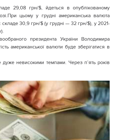
ладе 29,08 грн/$, йдеться в опублікованому
нозі.При цьому у грудні американська валюта
складе 30,9 грн/$ (у грудні — 32 грн/$), у 2021-
).
овообраного президента України Володимира
ість американської валюти буде зберігатися в
е дуже невисокими темпами. Через п’ять років