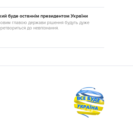
ий буде останнім президентом України
і новим главою держави рішення будуть дуже
на перетвориться до невпізнання.