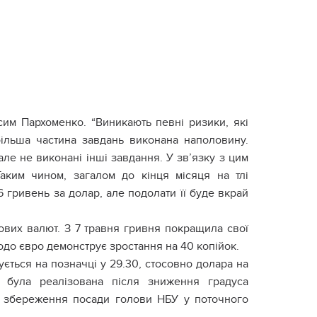
сим Пархоменко. “Виникають певні ризики, які
ільша частина завдань виконана наполовину.
е не виконані інші завдання. У зв’язку з цим
аким чином, загалом до кінця місяця на тлі
 гривень за долар, але подолати її буде вкрай
ових валют. З 7 травня гривня покращила свої
одо євро демонструє зростання на 40 копійок.
ється на позначці у 29.30, стосовно долара на
ь була реалізована після зниження градуса
о збереження посади голови НБУ у поточного