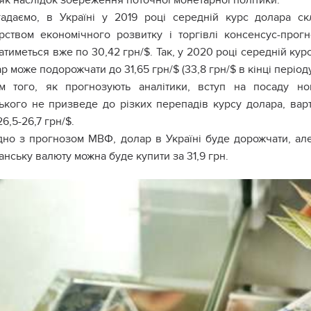
 як наслідок збереження поточної монетарної політики.
гадаємо, в Україні у 2019 році середній курс долара ск
ерством економічного розвитку і торгівлі консенсус-прог
тиметься вже по 30,42 грн/$. Так, у 2020 році середній курс 
р може подорожчати до 31,65 грн/$ (33,8 грн/$ в кінці періоду
ім того, як прогнозують аналітики, вступ на посаду н
ького не призведе до різких перепадів курсу долара, варт
6,5-26,7 грн/$.
дно з прогнозом МВФ, долар в Україні буде дорожчати, ал
нську валюту можна буде купити за 31,9 грн.