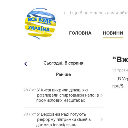
«... і що б не сталось пам'ятай
ГОЛОВНА
НОВИНИ
“Вж
Сьогодні,
8 серпня
10 травн
Раніше
В Ук
грн/$.
У Києві викрили ділків, які
28 Лют
розливали спиртовмісні напої в
промислових масштабах
У Верховній Раді готують
28 Лют
реформу підтримки сімей з
дітьми з інвалідністю