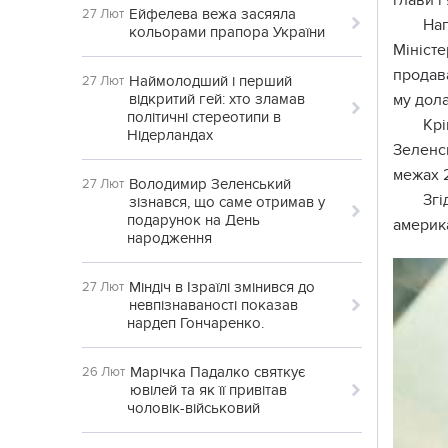
глави і
Ейфелева вежа засяяла
27 Лют
На
кольорами прапора України
Мініст
продава
Наймолодший і перший
27 Лют
відкритий гей: хто зламав
му дола
політичні стереотипи в
Кр
Нідерландах
Зеленс
межах 2
Володимир Зеленський
27 Лют
Згі
зізнався, що саме отримав у
подарунок на День
америка
народження
Міндіч в Ізраїлі змінився до
27 Лют
невпізнаваності показав
нардеп Гончаренко.
Марічка Падалко святкує
26 Лют
ювілей та як її привітав
чоловік-військовий