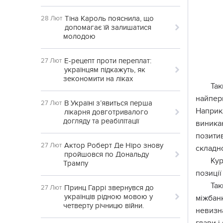
Тіна Кароль пояснила, що
28 Лют
допомагає їй залишатися
молодою
Е-рецепт проти переплат:
27 Лют
українцям підкажуть, як
зекономити на ліках
Та
найпер
В Україні з’явиться перша
27 Лют
Наприк
лікарня довготривалого
догляду та реабілітації
виника
позитив
Актор Роберт Де Ніро знову
27 Лют
складно
пройшовся по Дональду
Кур
Трампу
позиції
Так
Принц Гаррі звернувся до
27 Лют
українців рідною мовою у
міжбан
четверту річницю війни.
невизн