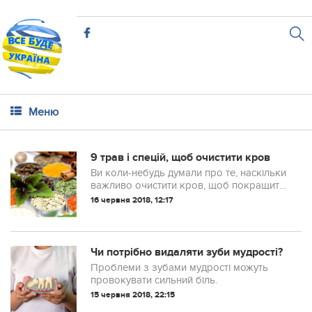
Меню
9 трав і спецій, щоб очистити кров
Ви коли-небудь думали про те, наскільки
важливо очистити кров, щоб покращити
стан свого здоров’я?
16 червня 2018, 12:17
Чи потрібно видаляти зуби мудрості?
Проблеми з зубами мудрості можуть
провокувати сильний біль.
15 червня 2018, 22:15