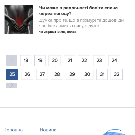
оцінили 11 видів їстівних та лікарських
грибів у їх впливі на організм мишей і
Чи може в реальності боліти спина
щурів. У підсумку було виявлено: що...
через погоду?
Думка про те, що в похмурі та дощові дні
частіше ломить спину, є дуже
популярною. Наукові фахівці з Інституту
10 червня 2018, 09:33
глобального здоров’я в Сіднеї заявили
про те, що явище болю в спині
абсолютно не залежить від погоди.
18
19
20
21
22
23
24
25
26
27
28
29
30
31
32
Головна
Новини