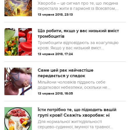
Хвороба – це сигнал про те, що людина
перестала жити в гармонії із Всесвітом,
порушуючи його закони
13 червня 2018, 23:13
Що робити, якщо у вас низький вміст
тромбоцитів
Тромбоцити відповідають за коагуляцію
крові. Якщо у вас низький вміст
тромбоцитів, це може бути пов'язано з
13 червня 2018, 17:24
багатьма причинами. У цій статті ми
розповімо вам, що вам потрібно робити
в цій ситуації.
Саме цей рак найчастіше
передається у спадок
Мільйони чоловіків піддають себе
додаткової небезпеки, оскільки не
знають про те, що рак простати – це
13 червня 2018, 16:05
сімейна хвороба. Дані злоякісні пухлини
відносяться до числа найбільш
спадкових, і в 50% випадках винна
Їсти потрібно те, що підходить вашій
генетика.
групі крові! Скажіть хворобам: ні
Для нормальної життєдіяльності
серцево-судинної, імунної та травної