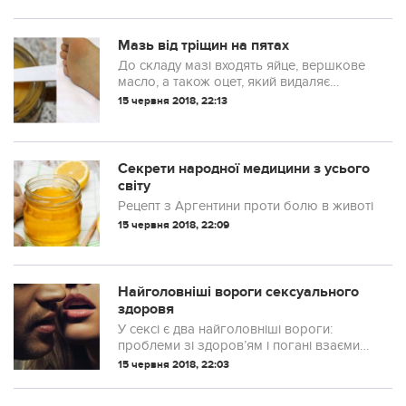
Мазь від тріщин на пятах
До складу мазі входять яйце, вершкове
масло, а також оцет, який видаляє
омертвілі клітини шкіри і володіє
15 червня 2018, 22:13
протигрибковими властивостями.
Секрети народної медицини з усього
світу
Рецепт з Аргентини проти болю в животі
15 червня 2018, 22:09
Найголовніші вороги сексуального
здоровя
У сексі є два найголовніші вороги:
проблеми зі здоров’ям і погані взаємини
з партнером.
15 червня 2018, 22:03