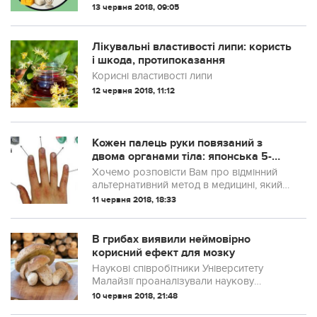
системи людині слід вживати продукти,
13 червня 2018, 09:05
які відповідають її групі крові, – пише
CureJoy. Людина повинна харчуватися
тим, що в давні часи вживали її предки,
Лікувальні властивості липи: користь
бо так з раціону виклю...
і шкода, протипоказання
Корисні властивості липи
12 червня 2018, 11:12
Кожен палець руки повязаний з
двома органами тіла: японська 5-
хвилинна методика зцілення!
Хочемо розповісти Вам про відмінний
альтернативний метод в медицині, який
дуже популярний серед японців.
11 червня 2018, 18:33
В грибах виявили неймовірно
корисний ефект для мозку
Наукові співробітники Університету
Малайзії проаналізували наукову
інформацію про здатності грибів
10 червня 2018, 21:48
впливати на роботу мозку, а також