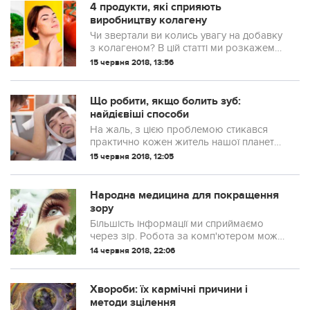
4 продукти, які сприяють
виробництву колагену
Чи звертали ви колись увагу на добавку
з колагеном? В цій статті ми розкажемо
кілька фактів про продукти, які
15 червня 2018, 13:56
сприяють виробництву колагену.
Що робити, якщо болить зуб:
найдієвіші способи
На жаль, з цією проблемою стикався
практично кожен житель нашої планети
на тому чи іншому відрізку життя.
15 червня 2018, 12:05
Експерти назвали 7 найбільш
ефективних натуральних засобів
боротьби із зубним болем.
Народна медицина для покращення
зору
Більшість інформації ми сприймаємо
через зір. Робота за комп'ютером може
негативно вплинути на здоров'я наших
14 червня 2018, 22:06
очей.
Хвороби: їх кармічні причини і
методи зцілення