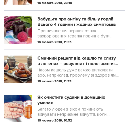
потрібно багато рухатися протягом дня,
16 лютого 2019, 23:10
страждають більше, як у випадку з
атлетами, які переносять велику вагу.
Біль може бути настільки інтенсивною,
Забудьте про ангіну та біль у горлі!
що необхідно терпіти навіть...
Всього 4 години і жодних симптомів
При виявлення перших ознак
захворювання терапія повинна бути
негайною. Похід до отоларинголога
16 лютого 2019, 11:35
ніхто не відміняв, і медичні препарати
теж. А наш домашній засіб від ангіни
допоможе впоратися із захворюванням
Смачний рецепт від кашлю та слизу
набагато швидше, усуне місцеві прояви і
в легенях – результат і полегшання
...
вже за день
Часом кашель дуже важко вилікувати
або, наприклад, проблему зі здоров’ям
ви вирішили, але залишилися залишкові
16 лютого 2019, 11:33
покашлювання. Що в такому випадку
робити? Часом люди не можуть
позбутися такого симптому досить
Як очистити судини в домашніх
довгий час. Але ми пропонуємо вам
умовах
засіб,...
Багато людей з віком починають
відчувати неприємне відчуття, коли
ночами німіють пальці рук і ні
16 лютого 2019, 10:52