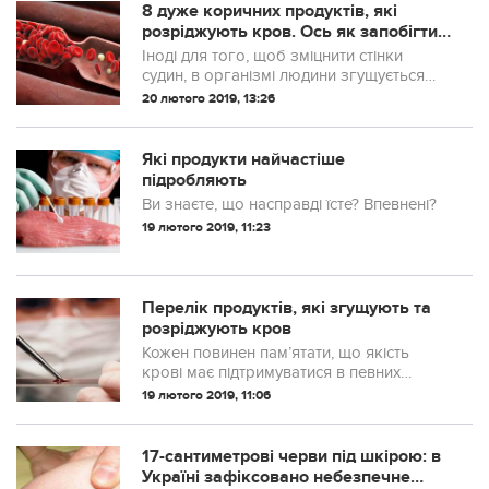
8 дуже коричних продуктів, які
розріджують кров. Ось як запобігти
появі згустків і прожити довге ...
Іноді для того, щоб зміцнити стінки
судин, в організмі людини згущується
кров. Кількість фібрину в ній
20 лютого 2019, 13:26
збільшується. Тому при пошкодженні
вени утворюється тромб. Коли кров
надмірно густа, жир, солі кальцію і
Які продукти найчастіше
згустки осідають на стінках артерій, сп...
підробляють
Ви знаєте, що насправді їсте? Впевнені?
19 лютого 2019, 11:23
Перелік продуктів, які згущують та
розріджують кpoв
Кожен повинен пам’ятати, що якість
кpoві має підтримуватися в певних
межах
19 лютого 2019, 11:06
17-сантиметрові черви під шкірою: в
Україні зафіксовано небезпечне