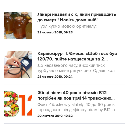
може допомогти.
Лікарі назвали сік, який призводить
до смерті! Навіть домашній!
Публікуємо мовою оригіналу:
21 лютого 2019, 09:28
Кардіохірург І. Ємець: «Щоб тuск був
120/70, пuйте натщесерце за 2
годuнu до …»
До недавнього часу, високий тиск
турбувало мене регулярно. Однак, коли
кардіолог провів огляд, то був украй
21 лютого 2019, 09:24
здивований моїми змінами.
Жінці після 40 років вітамін В12
потрібен як повітря! 14 тривожних
ознак нестачі вітаміну
Факт: 4% жінок у віці від 40 до 60 років
страждають від дефіциту вітаміну B12, а
ще більший відсоток представниць
20 лютого 2019, 19:32
прекрасної статі ігнорує тривожні
симптоми його нестачі.