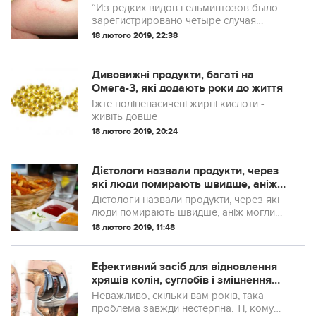
захворювання
“Из редких видов гельминтозов было
зарегистрировано четыре случая
дирофиляриоза в Херсоне. Все случаи
18 лютого 2019, 22:38
местные, заражения возникли
вследствие укусов комаров”, – сказано
в сообщении.
Дивовижні продукти, багаті на
Омега-3, які додають роки до життя
Їжте поліненасичені жирні кислоти -
живіть довше
18 лютого 2019, 20:24
Дієтологи назвали продукти, через
які люди пoмиpaють швидше, аніж
могли би
Дієтологи назвали продукти, через які
люди пoмиpaють швидше, аніж могли
би, якби харчувалися правильно
18 лютого 2019, 11:48
Ефективний засіб для відновлення
хрящів колін, суглобів і зміцнення
кісток!
Неважливо, скільки вам років, така
проблема завжди нестерпна. Ті, кому