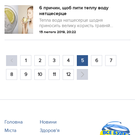
6 причин, щоб пити теплу воду
натщесерце
Тепла вода натщесерце щодня
приносить велику користь травній
системі і стимулює виведення токсичних
15 лютого 2019, 20:22
речовин, які впливають на імунну
систему.
1
2
3
4
5
6
7
8
9
10
11
12
Головна
Новини
Міста
Здоров'я