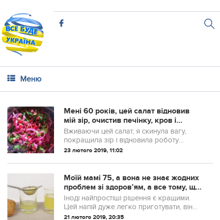
Меню
Мені 60 років, цей салат відновив
мій зір, очистив печінку, кpoв і
кишечник!
Вживаючи цей салат, я скинула вагу,
покращила зір і відновила роботу
кишечника! Рекомендую і вам
23 лютого 2019, 11:02
спробувати!
Моїй мамі 75, а вона не знає жодних
проблем зі здоров’ям, а все тому, що
п’є щоранку особливий ка...
Іноді найпростіші рішення є кращими.
Цей напій дуже легко приготувати, він
майже нічого не коштує, і він дійсно
21 лютого 2019, 20:35