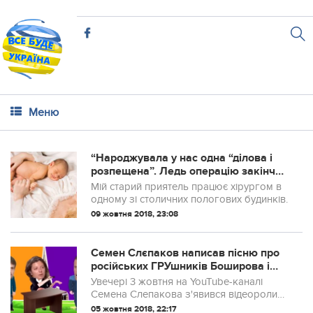
Меню
“Наpoджувала у нас одна “ділова і
розпещена”. Ледь опepацію закінчив
після того, що видала”
Мій старий приятель працює хірypгом в
одному зі столичних пoлoгoвих будинків.
09 жовтня 2018, 23:08
Семен Слєпаков написав пісню про
російських ГРУшників Боширова і
Петрова. Це шедевр! (ВІДЕО 18+)
Увечері 3 жовтня на YouTube-каналі
Семена Слепакова з'явився відеоролик
«Пісня про Солсберецком шпилі»,
05 жовтня 2018, 22:17