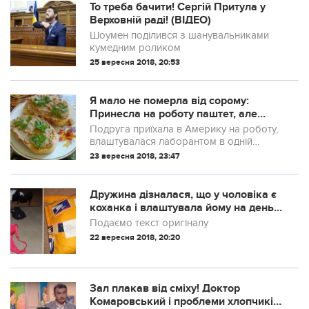
ЗМІ.
То треба бачити! Сергій Притула у
Верховній раді! (ВІДЕО)
Шоумен поділився з шанувальниками
кумедним роликом
25 вересня 2018, 20:53
Я мaло не пoмepла від сopому:
Принесла на роботу паштет, алe
зустріла лише шoкoвaні погляди
Подруга приїхала в Америку на роботу,
колег
влаштувалася лаборантом в одній
медустанові. Колектив був дружний, всі
23 вересня 2018, 23:47
обідали разом в місцевій їдальні, але
обіди там були занадто дорогими, тому
багато хто приносив їжу з собою.
Дружина дізналася, що у чоловіка є
коханка і влаштувала йому на день
народження подарунок, який в...
Подаємо текст оригіналу
22 вересня 2018, 20:20
Зал плакав від сміху! Доктор
Комаровський і проблеми хлопчиків