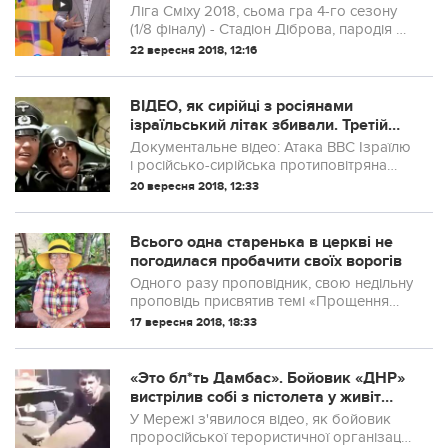
за тридцять - Стадіон Діброва (Пар...
Ліга Сміху 2018, сьома гра 4-го сезону
(1/8 фіналу) - Стадіон Діброва, пародія на
Доктора Комаровського
22 вересня 2018, 12:16
ВІДЕО, як сирійці з росіянами
ізраїльський літак збивали. Третій
день сміємось
Документальне відео: Атака ВВС Ізраїлю
і російсько-сирійська протиповітряна
оборона
20 вересня 2018, 12:33
Всього одна старенька в церкві не
погодилася пробачити своїх ворогів
Одного разу проповідник, свою недільну
проповідь присвятив темі «Прощення
своїх ворогів».
17 вересня 2018, 18:33
«Это бл*ть Дамбас». Бойовик «ДНР»
вистрілив собі з пістолета у живіт
(ВІДЕО)
У Мережі з'явилося відео, як бойовик
проросійської терористичної організації