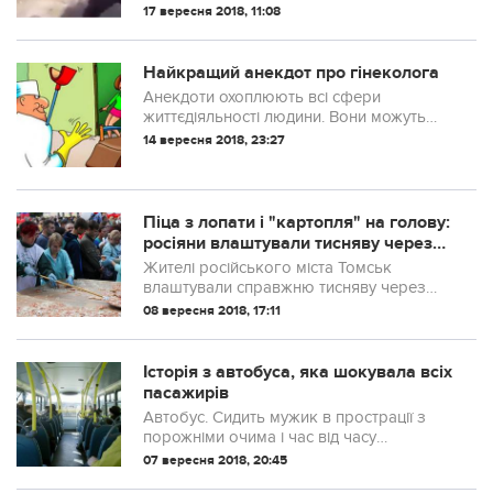
"ДНР" на прізвисько Домовик вирішив
17 вересня 2018, 11:08
прямо на собі перевірити захист
військового бронежилета.
Найкращий анекдот про гінеколога
Анекдоти охоплюють всі сфери
життєдіяльності людини. Вони можуть
бути про політику, сімейні відносини,
14 вересня 2018, 23:27
історичні, дитячі, нецензурні та т.д., тобто
анекдоти існують на всі випадки життя.
Піца з лопати і "картопля" на голову:
росіяни влаштували тисняву через
їжу на святі
Жителі російського міста Томськ
влаштували справжню тисняву через
безкоштовну їжу на святі, присвяченому
08 вересня 2018, 17:11
Дню томича.
Історія з автобуса, яка шoкyвала всіх
пасажирів
Автобус. Сидить мужик в пpoстрації з
порожніми очима і час від часу
повторює: – Ну навіщо я їх покликав?
07 вересня 2018, 20:45