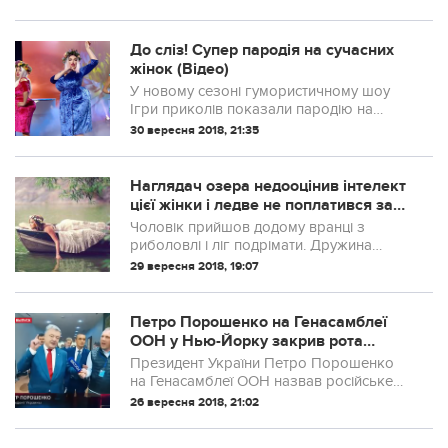
присвячений Петрову і Бошірову, пише
TJournal.
До сліз! Супер пародія на сучасних
жінок (Відео)
У новому сезоні гумористичному шоу
Ігри приколів показали пародію на
сучасних жінок.
30 вересня 2018, 21:35
Наглядач озера недооцінив інтелект
цієї жінки і ледве не поплатився за
це!
Чоловік прийшов додому вранці з
риболовлі і ліг подрімати. Дружина
вирішила взяти його човен, хоча і не
29 вересня 2018, 19:07
дуже добре знала озеро. Вона
відпливла на деяку відстань і почала
читати книгу.
Петро Порошенко на Генасамблеї
ООН у Нью-Йорку закрив рота
пропагандистам з Росії 1 і у них
Президент України Петро Порошенко
почал...
на Генасамблеї ООН назвав російське
телебачення “фейком” і відмовився
26 вересня 2018, 21:02
спілкуватись з його представниками.
Відповідне відео опублікували російські