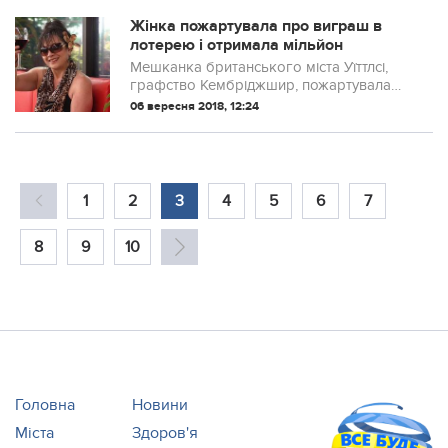
Жінка пожартувала про виграш в
лотерею і отримала мільйон
Мешканка британського міста Уїттлсі,
графство Кембріджшир, пожартувала
над чоловіком, розповівши йому про
06 вересня 2018, 12:24
неіснуючій виграш в лотерею.
1
2
3
4
5
6
7
8
9
10
Головна
Новини
Міста
Здоров'я