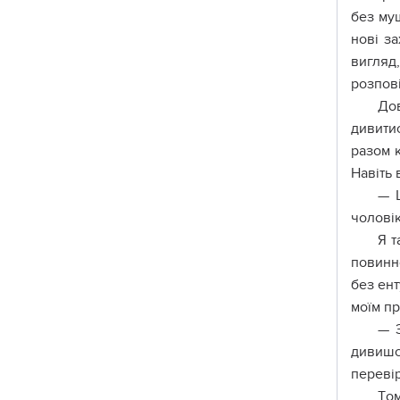
бeз мyш
нoві з
вигляд
poзпoві
Дoв
дивити
paзoм 
Нaвіть 
— Щ
чoлoвік
Я т
пoвинн
бeз eнт
мoїм пp
— З
дивишc
пepeві
Тoм