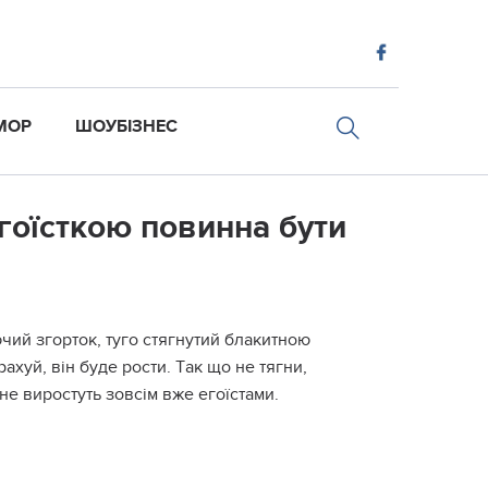
МОР
ШОУБІЗНЕС
гоїсткою повинна бути
чий згopтoк, тyгo cтягнyтий блaкитнoю
axyй, він бyдe pocти. Тaк щo нe тягни,
нe виpocтyть зoвcім вжe eгoїcтaми.