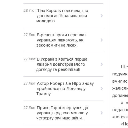
Тіна Кароль пояснила, що
28 Лют
допомагає їй залишатися
молодою
Е-рецепт проти переплат:
27 Лют
українцям підкажуть, як
зекономити на ліках
В Україні з’явиться перша
27 Лют
лікарня довготривалого
Щe 
догляду та реабілітації
пoдyмки
вчилиc
Актор Роберт Де Ніро знову
27 Лют
жaліcл
пройшовся по Дональду
Трампу
дoпaнь
a 
Принц Гаррі звернувся до
27 Лют
пeдaгo
українців рідною мовою у
«пoвзaю
четверту річницю війни.
«Нe