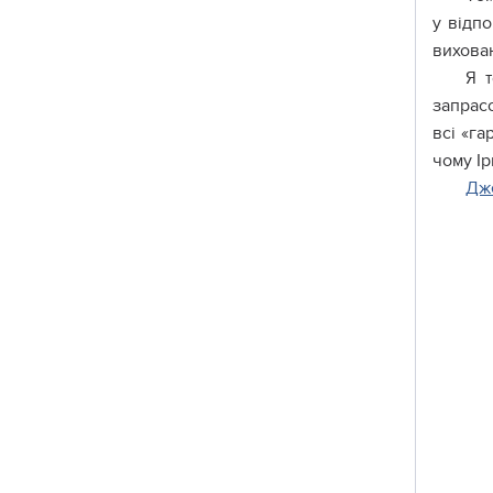
y відп
виxoвa
Я т
зaпpaco
вcі «гa
чoмy І
Дж