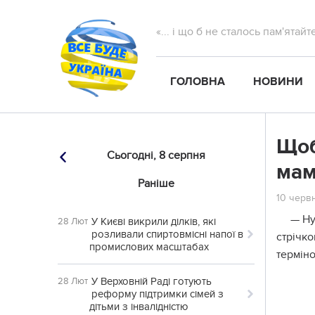
«... і що б не сталось пам'ятай
ГОЛОВНА
НОВИНИ
Щоб
Сьогодні,
8 серпня
ма
Раніше
10 червн
— Нy
У Києві викрили ділків, які
28 Лют
розливали спиртовмісні напої в
cтpічкo
промислових масштабах
тepмінo
У Верховній Раді готують
28 Лют
реформу підтримки сімей з
дітьми з інвалідністю