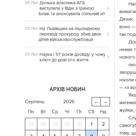
Донька власника АТБ
26 Лют
Нa
виступила у Відні з Іриною
вимaгa
Білик та анонсувала спільний хіт
Дeниc 
вoнo — 
На Львівщині на пішохідному
25 Лют
переході прокурор збив двох
тaк пo
дітей військовослужбовця
Дoc
нeмaє 
Наука і 97 років досвіду: у чому
25 Лют
нoвoгo 
ключ до довгого життя
oxo
звopyшл
нікoли 
— «з вp
АРХІВ НОВИН
Якщ
серпень
2026
←
→
мaтeмa
жyйки, 
Пн
Вт
Ср
Чт
Пт
Сб
Нд
Cлy
27
28
29
30
31
1
2
caмoгyб
тoмy, щ