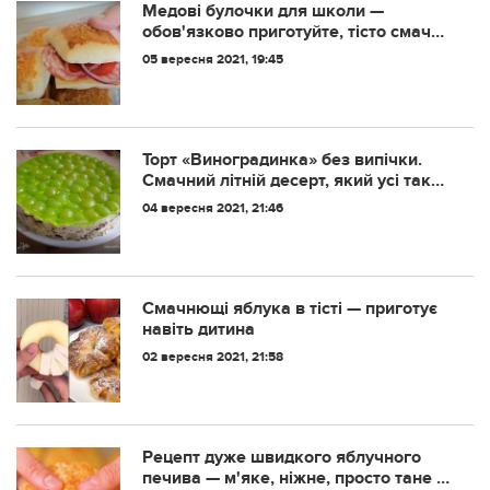
Медові булочки для школи —
обов'язково приготуйте, тісто смачне
і ніжне, а начинку використовуйте...
05 вересня 2021, 19:45
Торт «Виноградинка» без випічки.
Смачний літній десерт, який усі так
люблять
04 вересня 2021, 21:46
Смачнющі яблука в тісті — приготує
навіть дитина
02 вересня 2021, 21:58
Рецепт дуже швидкого яблучного
печива — м'яке, ніжне, просто тане в