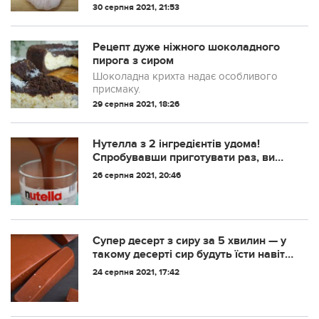
30 серпня 2021, 21:53
Рецепт дуже ніжного шоколадного
пирога з сиром
Шоколадна крихта надає особливого
присмаку.
29 серпня 2021, 18:26
Нутелла з 2 інгредієнтів удома!
Спробувавши приготувати раз, ви
вже не купите цю пасту в магазині!
26 серпня 2021, 20:46
Супер десерт з сиру за 5 хвилин — у
такому десерті сир будуть їсти навіть
ті, хто його зовсім не ...
24 серпня 2021, 17:42