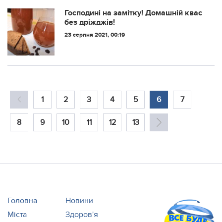
Господині на замітку! Домашній квас
без дріжджів!
23 серпня 2021, 00:19
1
2
3
4
5
6
7
8
9
10
11
12
13
Головна
Новини
Міста
Здоров'я