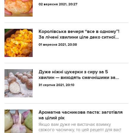
роті
02 вересня 2021, 20:27
Королівська вечеря “все в одному”!
За лічені хвилини ціле деко ситної
смакоти!
01 вересня 2021, 20:38
Дуже ніжні цукерки з сиру за 5
хвилин — виходять смачнішими за
"Баунті"
31 серпня 2021, 20:10
Ароматна часникова паста: заготівля
на цілий рік
Якщо вам дуже не вистачає взимку
свіжого часничку, то цей рецепт для вас!