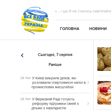
«... і що б не сталось пам'ятай
ГОЛОВНА
НОВИНИ
Сьогодні,
7 серпня
Раніше
У Києві викрили ділків, які
28 Лют
розливали спиртовмісні напої в
промислових масштабах
У Верховній Раді готують
28 Лют
реформу підтримки сімей з
дітьми з інвалідністю