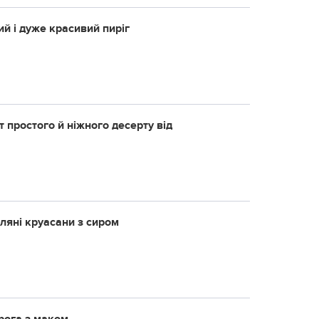
й і дуже красивий пиріг
 простого й ніжного десерту від
пляні круасани з сиром