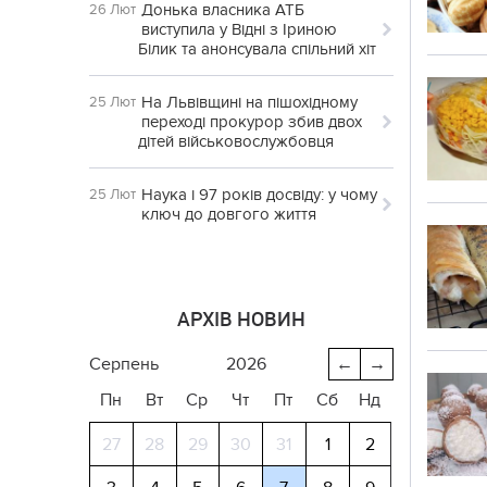
Донька власника АТБ
26 Лют
виступила у Відні з Іриною
Білик та анонсувала спільний хіт
На Львівщині на пішохідному
25 Лют
переході прокурор збив двох
дітей військовослужбовця
Наука і 97 років досвіду: у чому
25 Лют
ключ до довгого життя
АРХІВ НОВИН
серпень
2026
←
→
Пн
Вт
Ср
Чт
Пт
Сб
Нд
27
28
29
30
31
1
2