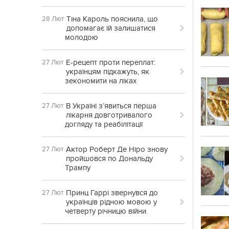
Тіна Кароль пояснила, що
28 Лют
допомагає їй залишатися
молодою
Е-рецепт проти переплат:
27 Лют
українцям підкажуть, як
зекономити на ліках
В Україні з’явиться перша
27 Лют
лікарня довготривалого
догляду та реабілітації
Актор Роберт Де Ніро знову
27 Лют
пройшовся по Дональду
Трампу
Принц Гаррі звернувся до
27 Лют
українців рідною мовою у
четверту річницю війни.