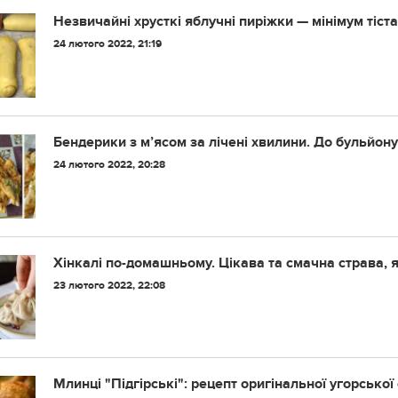
Незвичайні хрусткі яблучні пиріжки — мінімум тіс
24 лютого 2022, 21:19
Бендерики з м’ясом за лічені хвилини. До бульйону
24 лютого 2022, 20:28
Хінкалі по-домашньому. Цікава та смачна страва, як
23 лютого 2022, 22:08
Млинці "Підгірські": рецепт оригінальної угорської