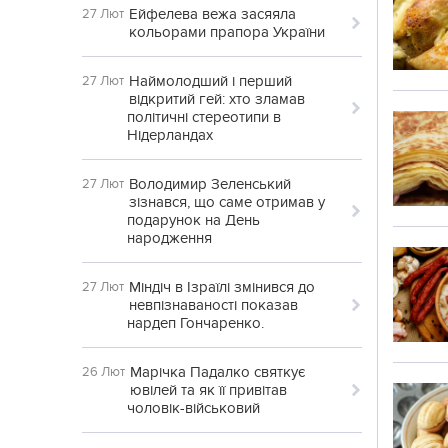
Ейфелева вежа засяяла
27 Лют
кольорами прапора України
Наймолодший і перший
27 Лют
відкритий гей: хто зламав
політичні стереотипи в
Нідерландах
Володимир Зеленський
27 Лют
зізнався, що саме отримав у
подарунок на День
народження
Міндіч в Ізраїлі змінився до
27 Лют
невпізнаваності показав
нардеп Гончаренко.
Марічка Падалко святкує
26 Лют
ювілей та як її привітав
чоловік-військовий