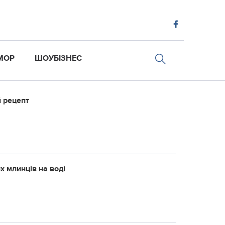
МОР
ШОУБІЗНЕС
й рецепт
х млинців на воді