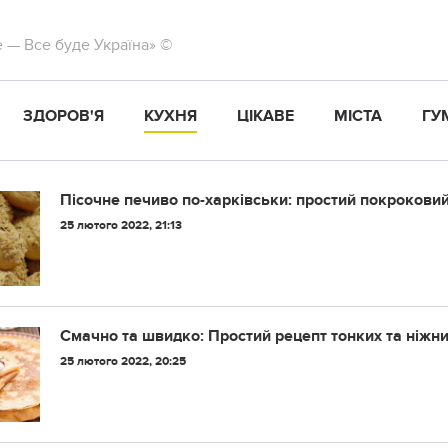
те — Все буде Україна» ©
ЗДОРОВ'Я
КУХНЯ
ЦІКАВЕ
МІСТА
ГУ
Пісочне печиво по-харківськи: простий покрокови
25 лютого 2022, 21:13
Смачно та швидко: Простий рецепт тонких та ніжни
25 лютого 2022, 20:25