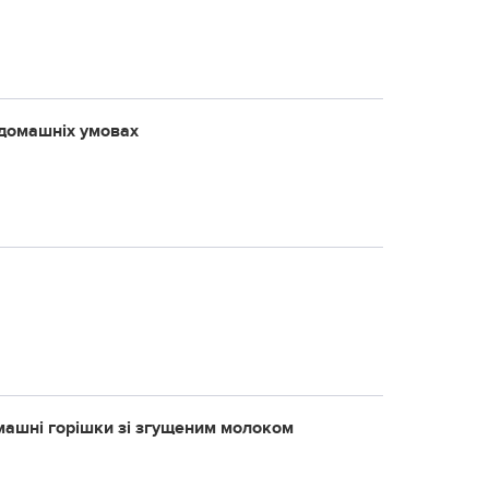
в домашніх умовах
омашні горішки зі згущеним молоком