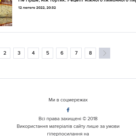
Не гірше, ніж тортик: Рецепт ніжного лимонного п
12 лютого 2022, 20:32
2
3
4
5
6
7
8
Ми в соцмережах
Всі права захищені ©
2018
Використання матеріалів сайту лише за умови
гіперпосилання на