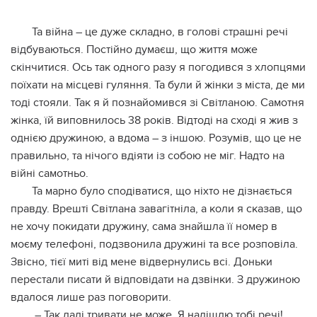
Та війна – це дуже складно, в голові страшні речі
відбуваються. Постійно думаєш, що життя може
скінчитися. Ось так одного разу я погодився з хлопцями
поїхати на місцеві гуляння. Та були й жінки з міста, де ми
тоді стояли. Так я й познайомився зі Світланою. Самотня
жінка, їй виповнилось 38 років. Відтоді на сході я жив з
однією дружиною, а вдома – з іншою. Розумів, що це не
правильно, та нічого вдіяти із собою не міг. Надто на
війні самотньо.
Та марно було сподіватися, що ніхто не дізнається
правду. Врешті Світлана завагітніла, а коли я сказав, що
не хочу покидати дружину, сама знайшла її номер в
моєму телефоні, подзвонила дружині та все розповіла.
Звісно, тієї миті від мене відвернулись всі. Доньки
перестали писати й відповідати на дзвінки. З дружиною
вдалося лише раз поговорити.
– Так далі тривати не може. Я надішлю тобі речі!