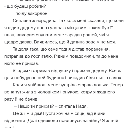
- що будеш робити?
- поїду закордон
Світлана ж народила. Та якось мені сказали, що коли
я їздив додому вона гуляла з місцевим. Таким був її
план, використовувати мене заради грошей, які я
щедро давав. Виявилось, що й дитина зовсім не моя.
Та доля така, що саме тоді я дістав поранення,
потрапив до госпіталю. Рідним повідомили, та до мене
ніхто не приїхав.
Згодом я отримав відпустку і приїхав додому. Все ж
це я побудував цей будинок і висадив біля нього садок.
Коли я увійшов, мене зустріла старша донька. Тепер
вона тут жила з чоловіком і онукою, котру я жодного
разу й не бачив.
– Нащо ти приїхав? – спитала Надя.
Це ж і мій дім! Пусти хоч на місяць, від війни
відпочити. Далі однаково повернусь на війну! Я ж твій
тато!