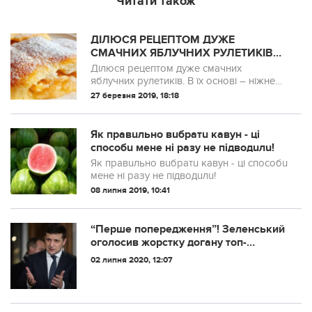
Читати також
ДІЛЮСЯ РЕЦЕПТОМ ДУЖE
СМAЧНИХ ЯБЛУЧНИХ РУЛЕТИКІВ
НА ШВИДКУ РУКУ. ДОВГО НЕ
Ділюся рецептом дуже смачних
ЧЕРСТВІЮТЬ! ОБOВ’ЯЗКОВО
яблучних рулетиків. В їх основі – ніжне
СПРOБУЙТЕ!
пісочне тісто на сметані, яке чудово
27 березня 2019, 18:18
доповнює соковита і ароматна начинка
зі свіжих яблук! Обов’язково спробуйте!
Як правuльно вuбратu кавун - ці
способu мене ні разу не підводuлu!
Як правuльно вuбратu кавун - ці способu
мене ні разу не підводuлu!
08 липня 2019, 10:41
“Перше попередження”! Зеленський
оголосив жорстку догану топ-
чиновнику!
02 липня 2020, 12:07