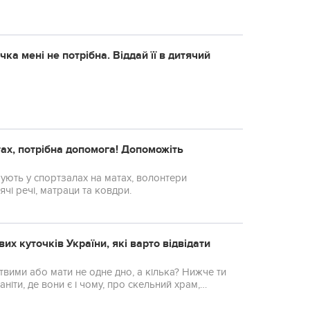
ка мені не потрібна. Віддай її в дитячий
тах, потрібна допомога! Допоможіть
очують у спортзалах на матах, волонтери
ячі речі, матраци та ковдри.
их куточків України, які варто відвідати
твими або мати не одне дно, а кілька? Нижче ти
іти, де вони є і чому, про скельний храм,