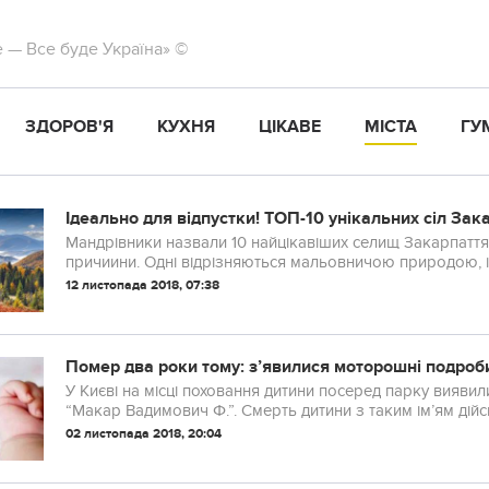
те — Все буде Україна» ©
ЗДОРОВ'Я
КУХНЯ
ЦІКАВЕ
МІСТА
ГУ
Ідеально для відпустки! ТОП-10 унікальних сіл Зак
Мандрівники назвали 10 найцікавіших селищ Закарпаття, я
причиини. Одні відрізняються мальовничою природою, ін
з описаних гірських поселень з року в рік приймає ти...
12 листопада 2018, 07:38
Помер два роки тому: з’явилися моторошні подроби
У Києві на місці поховання дитини посеред парку виявил
“Макар Вадимович Ф.”. Смерть дитини з таким ім’ям дійс
02 листопада 2018, 20:04