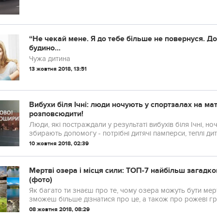
“Не чекай мене. Я до тебе більше не повернуся. Доч
будино...
Чужа дитина
13 жовтня 2018, 13:51
Вибухи біля Ічні: люди ночують у спортзалах на ма
розповсюдити!
Люди, які постраждали у результаті вибухів біля Ічні, н
збирають допомогу - потрібні дитячі памперси, теплі дит
10 жовтня 2018, 02:39
Мертві озера і місця сили: ТОП-7 найбільш загадков
(фото)
Як багато ти знаєш про те, чому озера можуть бути мер
зможеш більше дізнатися про це, а також про рожеві гран
найбільш "оптимістичну" печеру України і джерела, ...
08 жовтня 2018, 08:29