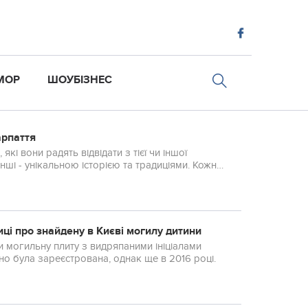
МОР
ШОУБІЗНЕС
арпаття
кі вони радять відвідати з тієї чи іншої
ші - унікальною історією та традиціями. Кожне
ці про знайдену в Києві могилу дитини
и могильну плиту з видряпаними ініціалами
но була зареєстрована, однак ще в 2016 році.