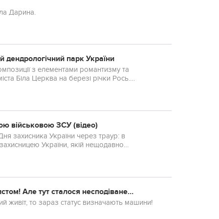
ла Дарина.
й дендрологічний парк України
мпозиції з елементами романтизму та
іста Біла Церква на березі річки Рось.
орений великим д...
ою військовою ЗСУ (відео)
 Дня захисника України через траур: в
захисницею України, якій нещодавно
ись з бойовика...
стом! Але тут сталося несподіване…
й живіт, то зараз статус визначають машини!