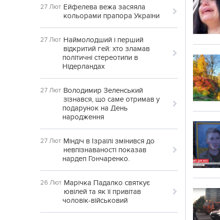
Ейфелева вежа засяяла
27 Лют
кольорами прапора України
Наймолодший і перший
27 Лют
відкритий гей: хто зламав
політичні стереотипи в
Нідерландах
Володимир Зеленський
27 Лют
зізнався, що саме отримав у
подарунок на День
народження
Міндіч в Ізраїлі змінився до
27 Лют
невпізнаваності показав
нардеп Гончаренко.
Марічка Падалко святкує
26 Лют
ювілей та як її привітав
чоловік-військовий