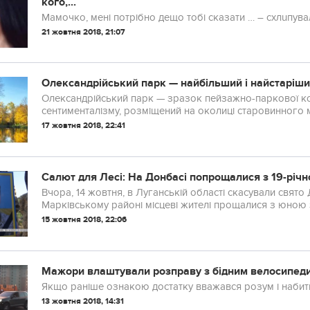
кого,...
Мамочко, мені потрібно дещо тобі сказати … – схлuпува
21 жовтня 2018, 21:07
Олександрійський парк — найбільший і найстаріши
Олександрійський парк — зразок пейзажно-паркової ко
сентименталізму, розміщений на околиці старовинного м
Основою парку є природний лісостеповий ландшафт, утв
17 жовтня 2018, 22:41
Салют для Лесі: На Донбасі попрощалися з 19-річн
Вчора, 14 жовтня, в Луганській області скасували свято
Марківському районі місцеві жителі прощалися з юною 
виповнилося 19 років. Дівчина загинула героїчно, борюч
15 жовтня 2018, 22:06
Мажори влаштували розправу з бідним велосипеди
Якщо раніше ознакою достатку вважався розум і набити
13 жовтня 2018, 14:31