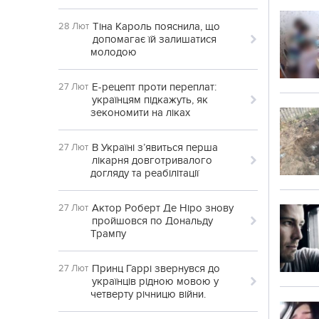
Тіна Кароль пояснила, що
28 Лют
допомагає їй залишатися
молодою
Е-рецепт проти переплат:
27 Лют
українцям підкажуть, як
зекономити на ліках
В Україні з’явиться перша
27 Лют
лікарня довготривалого
догляду та реабілітації
Актор Роберт Де Ніро знову
27 Лют
пройшовся по Дональду
Трампу
Принц Гаррі звернувся до
27 Лют
українців рідною мовою у
четверту річницю війни.