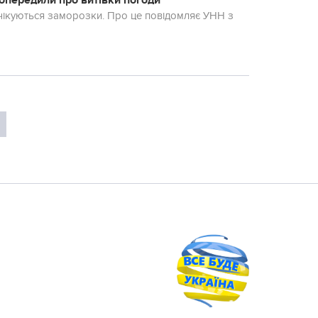
попередили про витівки погоди
 очікуються заморозки. Про це повідомляє УНН з