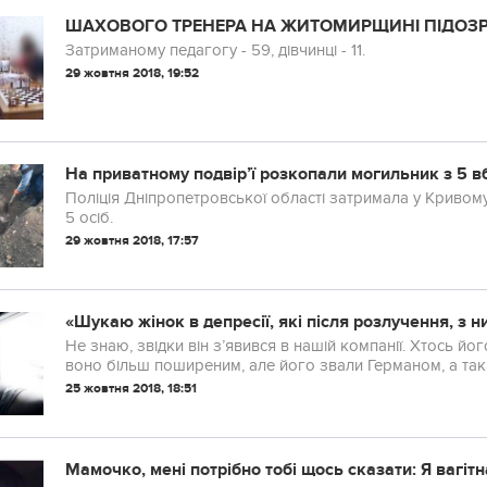
ШАХОВОГО ТРЕНЕРА НА ЖИТОМИРЩИНІ ПІДОЗР
Затриманому педагогу - 59, дівчинці - 11.
29 жовтня 2018, 19:52
На приватному подвір’ї розкопали могильник з 5 в
Поліція Дніпропетровської області затримала у Кривому
5 осіб.
29 жовтня 2018, 17:57
«Шукаю жінок в депресії, які після розлучення, з н
Не знаю, звідки він з’явився в нашій компанії. Хтось його
воно більш поширеним, але його звали Германом, а такі
25 жовтня 2018, 18:51
Мамочко, мені потрібно тобі щось сказати: Я вaгiтна