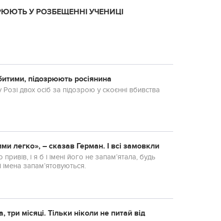
ЮЮТЬ У РОЗБЕЩЕННІ УЧЕНИЦІ
битими, підозрюють росіянина
 Розі двох осіб за підозрою у скоєнні вбивства
ими легко», – сказав Герман. І всі замовкли
 привів, і я б і імені його не запам’ятала, будь
 імена запам’ятовуються.
, три місяці. Тільки ніколи не питай від