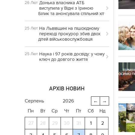
Донька власника АТБ
26 Лют
виступила у Відні з Іриною
Білик та анонсувала спільний хіт
На Львівщині на пішохідному
25 Лют
переході прокурор збив двох
дітей військовослужбовця
Наука і 97 років досвіду: у чому
25 Лют
ключ до довгого життя
АРХІВ НОВИН
серпень
2026
←
→
Пн
Вт
Ср
Чт
Пт
Сб
Нд
27
28
29
30
31
1
2