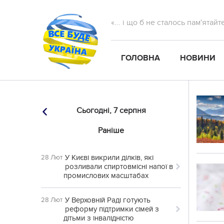
«... і що б не сталось пам'ятай
ГОЛОВНА
НОВИНИ
Сьогодні,
7 серпня
Раніше
У Києві викрили ділків, які
28 Лют
розливали спиртовмісні напої в
промислових масштабах
У Верховній Раді готують
28 Лют
реформу підтримки сімей з
дітьми з інвалідністю