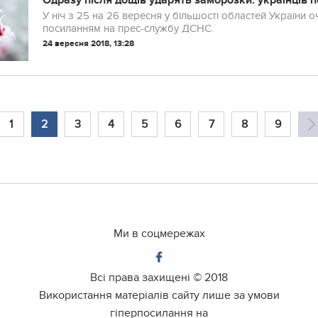
Одразу після дощів ударять заморозки: українців 
У ніч з 25 на 26 вересня у більшості областей України
посиланням на прес-службу ДСНС.
24 вересня 2018, 13:28
1
2
3
4
5
6
7
8
9
Ми в соцмережах
Всі права захищені ©
2018
Використання матеріалів сайту лише за умови
гіперпосилання на