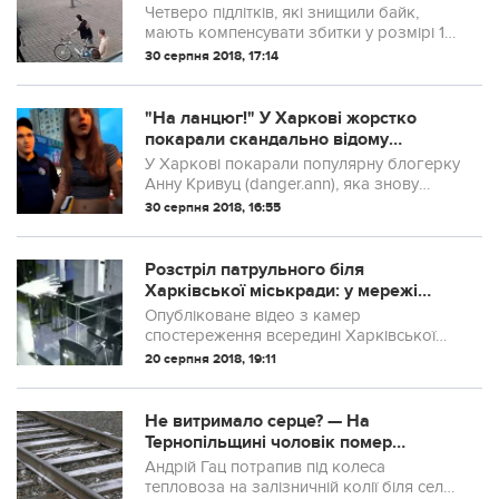
втопили орендований байк, фото ...
Четверо підлітків, які знищили байк,
мають компенсувати збитки у розмірі 15
тис. грн.
30 серпня 2018, 17:14
"На ланцюг!" У Харкові жорстко
покарали скандально відому
блогерку
У Харкові покарали популярну блогерку
Анну Кривуц (danger.ann), яка знову
попалася у стані алкогольного сп'яніння
30 серпня 2018, 16:55
за кермом.
Розстріл патрульного біля
Харківської міськради: у мережі
з'явилося відео
Опубліковане відео з камер
спостереження всередині Харківської
міськради, які зафіксували дії вбивці
20 серпня 2018, 19:11
поліцейського.
Не витримало серце? — На
Тернопільщині чоловік помер
наступного дня після трагічної
Андрій Гац потрапив під колеса
загибелі сина
тепловоза на залізничній колії біля села