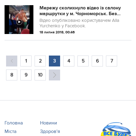
Лановеччина».
Мережу сколихнуло відео із салону
маршрутки у м. Чорноморськ. Без
цензури.
Відео опубліковано користувачем Alla
Yurchenko у Facebook.
18 липня 2018, 00:46
1
2
3
4
5
6
7
8
9
10
Головна
Новини
Міста
Здоров'я