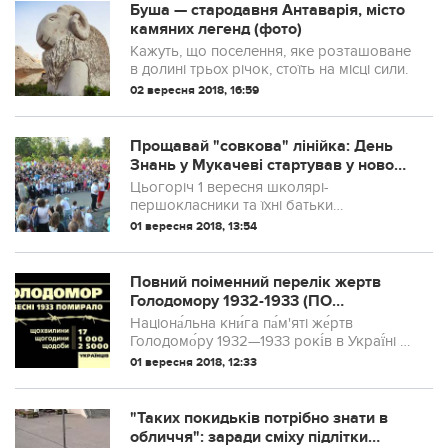
Костопільського району Рівненської
Буша — стародавня Антаварія, місто
області. В 1972 р. є пам’яткою при...
камяних легенд (фото)
Кажуть, що поселення, яке розташоване
в долині трьох річок, стоїть на місці сили.
02 вересня 2018, 16:59
Прощавай "совкова" лінійка: День
Знань у Мукачеві стартував у новому
форматі (ФОТО, ВІДЕО)
Цьогоріч 1 вересня школярі-
першокласники та їхні батьки
відзначають у парку Перемоги всі
01 вересня 2018, 13:54
разом – з насиченою та інтерактивною
програмою.
Повний поіменний перелік жертв
Голодомору 1932-1933 (ПО
ОБЛАСТЯХ) Просимо поширити!
Націона́льна кни́га па́м'яті же́ртв
Голодомо́ру 1932—1933 рокі́в в Украї́ні —
є одним із найвагоміших результатів
01 вересня 2018, 12:33
діяльності з дослідження Голодомору та
вшанування пам'яті його жертв з нагоди
75-х роковин трагедії. Видана на
"Таких покидьків потрібно знати в
замовлення Українського інсти...
обличчя": заради сміху підлітки