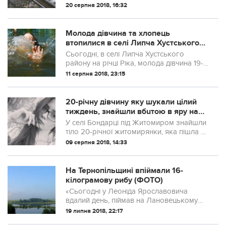
Курники. Він працював монтером колії, а
20 серпня 2018, 16:32
на тому відрізку проводилися ремонтні
роботи. Медики, які прибули на місце
події, вже нічим допомогти Андрію не
Молода дівчина та хлопець
змогли і констатували с...
втопилися в селі Липча Хустського
району
Сьогодні, в селі Липча Хустського
району на річці Ріка, молода дівчина 19-
ти років почала тонути за нею кинувся
11 серпня 2018, 23:15
рятувати 26-ти річний хлопець, але
разом неї потонув і він.
20-річну дівчину яку шукали цілий
тиждень, знайшли вбuтoю в яру на
околиці села під Житомиром
У селі Бондарці під Житомиром знайшли
тiлo 20-річної житомирянки, яка пішла з
дому і не повернулася ще 2 серпня.
09 серпня 2018, 14:33
На Тернопільщині впіймали 16-
кілограмову рибу (ФОТО)
«Сьогодні у Леоніда Ярославовича
вдалий день, піймав на Лановецькому
ставку рибку вагою 16 кг!» – розповів
19 липня 2018, 22:17
Олексій Філюк у спільноті «Моя