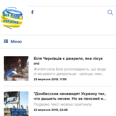
Меню
Біля Чернівців є джерело, яке лікує
очі
Жителі села Біла розповідають, що вода
із місцевого джерельця - цілюща: нею
вмиваються, аби повернути зір Жителі
23 вересня 2018, 11:53
села Біла розповідають, що вода із
місцевого джерельця - цілюща: нею
вмиваються, аби повернути зір.
"Донбасские ненавидят Украину так,
что дышать нечем. Но за пенсией и
колбасой ходят", - блогер
Подаємо текст мовою оригіналу
22 вересня 2018, 22:48