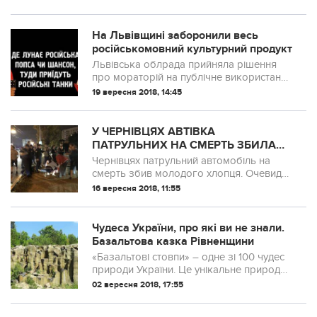
На Львівщині заборонили весь
російськомовний культурний продукт
Львівська облрада прийняла рішення
про мораторій на публічне використання
російськомовного культурного продукту
19 вересня 2018, 14:45
на території Львівської області.
У ЧЕРНІВЦЯХ АВТІВКА
ПАТРУЛЬНИХ НА СМЕРТЬ ЗБИЛА
ПІШОХОДА (3 ФОТО)
Чернівцях патрульний автомобіль на
смерть збив молодого хлопця. Очевидці
переконують, що хлопець був на
16 вересня 2018, 11:55
пішохідному переході.
Чудеса України, про які ви не знали.
Базальтова казка Рівненщини
«Базальтові стовпи» – одне зі 100 чудес
природи України. Це унікальне природне
диво, розташоване в урочищі Іванова
02 вересня 2018, 17:55
Долина, поблизу сіл Базальтове,
Берестовець, Новий Берестовець