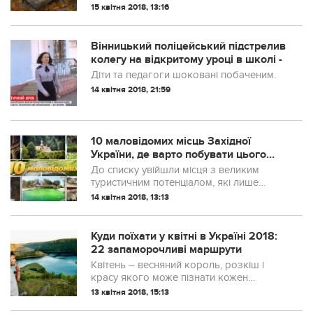
лежить незвичайне озеро. Розповіді про
15 квітня 2018, 13:16
його містичну славу вже впродовж
століть передаються з уст в уста. Здавна
горяни вірили, що саме у води того
Вінницький поліцейський підстрелив
озера потрапляють всі д...
колегу на відкритому уроці в школі -
Діти та педагоги шоковані побаченим.
14 квітня 2018, 21:59
10 маловідомих місць Західної
України, де варто побувати цього
року
До списку увійшли місця з великим
туристичним потенціалом, які лише
починають набувати популярності. Після
14 квітня 2018, 13:13
того як ви побуваєте у цих місцях, ви
побачите мальовничу красу української
природи, дізнаєтесь загадкові та колись
Куди поїхати у квітні в Україні 2018:
засекречені факти, відчу...
22 запаморочливі маршрути
Квітень – весняний король, розкіш і
красу якого може пізнати кожен
українець. Тим більше що організувати
13 квітня 2018, 15:13
собі відпочинок у квітні дуже просто і по