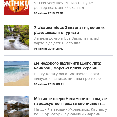
(ВІДЕО)
У 11 випуску шоу "Міняю жінку-13"
розгорівся мовний скандал
16 квітня 2018, 21:51
7 цікавих місць Закарпаття, до яких
рідко доходять туристи
7 маловідомих місць Закарпаття, які
варто відвідати цього літа:
16 квітня 2018, 21:47
Де недорого відпочити цього літа:
найкращі морські пляжі України
Влітку, коли у багатьох настає період
відпусток, виникає питання про те, де
відпочити. Якщо вас найбільше
16 квітня 2018, 00:21
приваблює море, вам може бути
корисна добірка найкращих морських
пляжів України, де можна не тільки
Містичне озеро Несамовите - там, де
поплавати в морі та оздоровитися, а й
народжується град та спочивають
отр...
грішні душі
На одній з вершин Українських Карпат, у
лоні Чорногори, під самими хмарами,