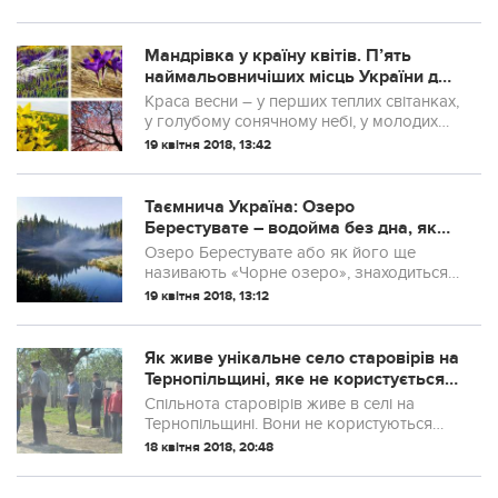
Мандрівка у країну квітів. П’ять
наймальовничіших місць України для
подорожей навесні (фото)
Краса весни – у перших теплих світанках,
у голубому сонячному небі, у молодих
травах, у співі птахів та у квітах. У
19 квітня 2018, 13:42
первоцвітах, що пробившись крізь
холод зимової ще землі, виграють
найяскравішими барвами веселки. У
Таємнича Україна: Озеро
розкішних травневих килимах нар...
Берестувате – водойма без дна, яка
ніколи не замерзає
Озеро Берестувате або як його ще
називають «Чорне озеро», знаходиться
в Кіровоградській області і є одним з
19 квітня 2018, 13:12
найнезвичніших та найзагадковіших
місць України.
Як живе унікальне село старовірів на
Тернопільщині, яке не користується
благами цивілізації
Спільнота старовірів живе в селі на
Тернопільщині. Вони не користуються
жодними благами цивілізації і все
18 квітня 2018, 20:48
роблять за Біблією. Місцеві називають їх
"кашкетниками" через те, що чоловіки