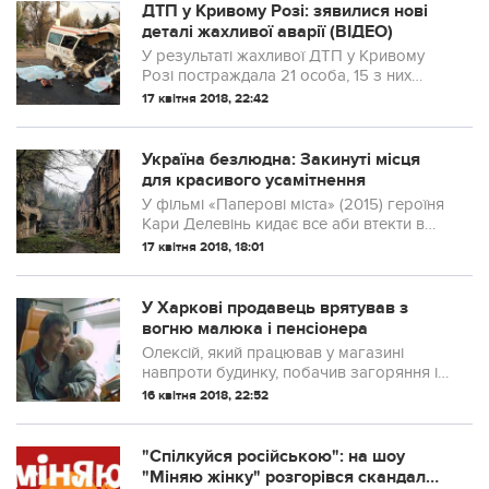
громади змалку носять картузи.
ДТП у Кривому Розі: зявилися нові
Водночас ці віряни не носять одя...
деталі жахливої аварії (ВІДЕО)
У результаті жахливої ДТП у Кривому
Розі постраждала 21 особа, 15 з них
госпіталізовані, 4 у важкому стані в
17 квітня 2018, 22:42
реанімації.
Україна безлюдна: Закинуті місця
для красивого усамітнення
У фільмі «Паперові міста» (2015) героїня
Кари Делевінь кидає все аби втекти в
«місто», де буде єдиною мешканкою. А
17 квітня 2018, 18:01
як же часто мешканцям міст хочеться
усамітнитись подалі від цивілізації!
У Харкові продавець врятував з
вогню малюка і пенсіонера
Олексій, який працював у магазині
навпроти будинку, побачив загоряння і
поспішив на допомогу мешканцям
16 квітня 2018, 22:52
"Cпілкуйся російською": на шоу
"Міняю жінку" розгорівся скандал