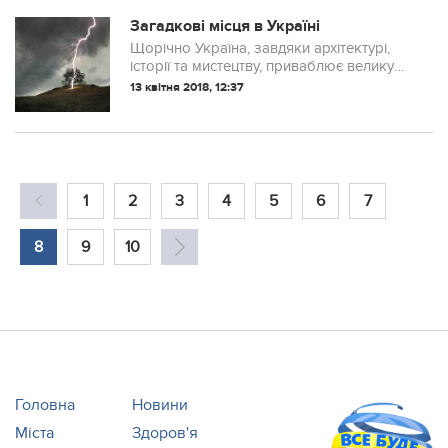
кишені кожному. Достатньо обрати
найближче місце, де саме в цей час
Загадкові місця в Україні
найяскравіше буяє весна. А таке ...
Щорічно Україна, завдяки архітектурі,
історії та мистецтву, приваблює велику
кількість як закордонних, так і
13 квітня 2018, 12:37
внутрішніх туристів. Але окрім звичних
музеїв та сувенірних магазинчиків,
мандрівників приваблюють загадкові
місця.
1
2
3
4
5
6
7
8
9
10
Головна
Новини
Міста
Здоров'я