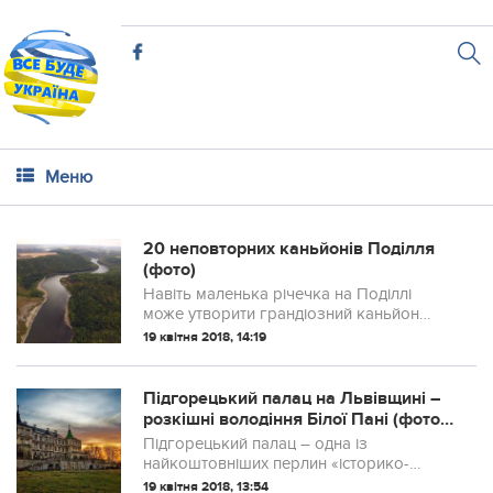
Меню
20 неповторних каньйонів Поділля
(фото)
Навіть маленька річечка на Поділлі
може утворити грандіозний каньйон
висотою кілька десятків метрів.
19 квітня 2018, 14:19
Особливо ефектно такі ландшафти
виглядають восени.
Підгорецький палац на Львівщині –
розкішні володіння Білої Пані (фото,
відео)
Підгорецький палац – одна із
найкоштовніших перлин «історико-
архітектурної колекції» Західної України.
19 квітня 2018, 13:54