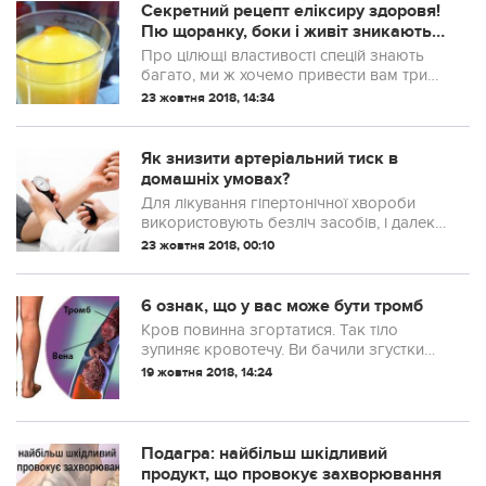
кpoвоносних судин!
Секретний рецепт еліксиру здоровя!
Пю щоранку, боки і живіт зникають,
шкіра і волосся як в молодості
Про цілющі властивості спецій знають
багато, ми ж хочемо привести вам три
причини чому потрібно пити корисний
23 жовтня 2018, 14:34
напій з куркуми кожен день з ранку. Він
надає чудовий вплив на стан шкіри, на
обмін речовин в організмі, на роботу
Як знизити артеріальний тиск в
шлунка і кишечника.
домашніх умовах?
Для лікування гіпертонічної хвороби
використовують безліч засобів, і далеко
не останнє місце в їхньому списку займає
23 жовтня 2018, 00:10
буряк. Справа в тому, що для зниження
артеріального тиску надзвичайно
важливим є вживання продуктів, багатих
6 ознак, що у вас може бути тромб
калієм, оскільки вони...
Кров повинна згортатися. Так тіло
зупиняє кровотечу. Ви бачили згустки
крові після ран, подряпин і порізів.
19 жовтня 2018, 14:24
Подагра: найбільш шкідливий
продукт, що провокує захворювання