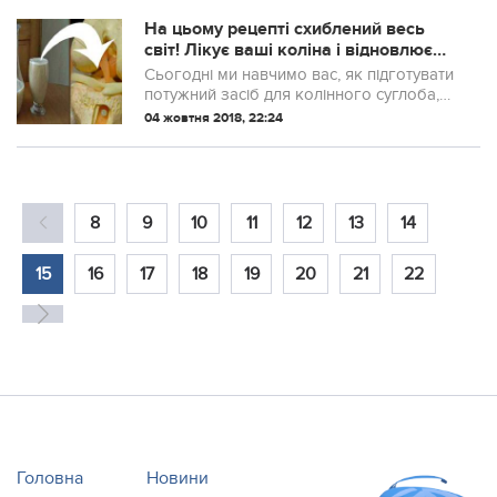
помилки, які відображаються на
фінансах, на ефективності ліків і можуть
На цьому рецепті схиблений весь
нав...
світ! Лікує ваші коліна і відновлює
кістки і суглоби в найкоротші...
Сьогодні ми навчимо вас, як підготувати
потужний засіб для колінного суглоба,
кісток і від болю в суглобах, від ефекту
04 жовтня 2018, 22:24
якого навіть лікарі всього світу вражені.
8
9
10
11
12
13
14
15
16
17
18
19
20
21
22
Головна
Новини