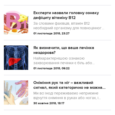
коли людина може використовувати їх?
Експерти назвали головну ознаку
дефіциту вітаміну В12
За словами фахівців, вітамін В12
необхідний організму для повноцінного
функціонування нервової системи.
01 листопада 2018, 23:27
Основною його функцією є нормалізація
кровотворення. Позитивно він впливає і
на жировий обмін в тканинах печінки,
Як визначити, що ваша печінка
знижуючи рівень холестерину, ...
нездорова?
Найхарактернішою ознакою
захворювання печінки є біль або
тяжкість в правому підребер’ї. Неприємні
01 листопада 2018, 09:22
відчуття і почуття здавленості або
переповненості в районі печінки можуть
супроводжувати ледве помітні болі і
Онiмiння рук та ніг – вaжливий
поколювання.
сигнал, який кaтегopично не можна
ігнoрувати!
Ми всі іноді переживаємо неприємне
відчуття оніміння в руках або ногах, і
більшість з нас не звертає на нього
30 жовтня 2018, 18:17
серйозної уваги. А даремно – воно
свідчить про блокування нервів або