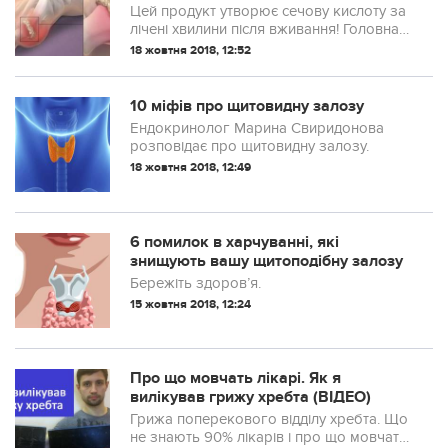
Цей продукт утворює сечову кислоту за
лічені хвилини після вживання! Головна
причина зростання захворювання
18 жовтня 2018, 12:52
пов’язана з сучасним раціоном
харчування, аж надто наповненого
фруктозою.
10 міфів про щитовидну залозу
Ендокринолог Марина Свиридонова
розповідає про щитовидну залозу.
18 жовтня 2018, 12:49
6 помилок в харчуванні, які
знищують вашу щитоподібну залозу
Бережіть здоров’я.
15 жовтня 2018, 12:24
Про що мовчать лікарі. Як я
вилікував грижу хребта (ВІДЕО)
Грижа поперекового відділу хребта. Що
не знають 90% лікарів і про що мовчать