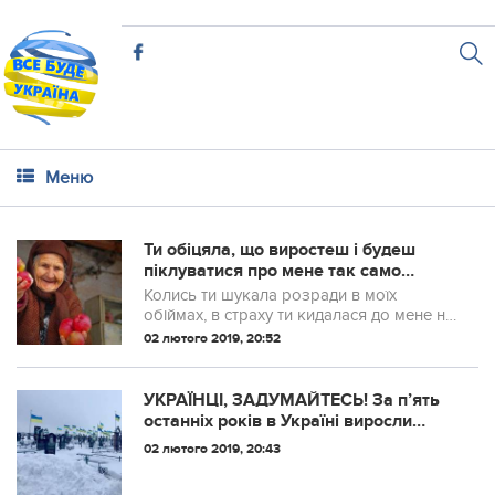
Меню
Ти обіцяла, що виростеш і будеш
піклуватися про мене так само
трепетно, як я дбала про тебе. Але ...
Колись ти шукала розради в моїх
обіймах, в страху ти кидалася до мене на
руки і заривалась особою в моє
02 лютого 2019, 20:52
волосся. Ти говорила, як сильно мене
любиш, як боїшся мене втратити.
УКРАЇНЦІ, ЗАДУМАЙТЕСЬ! За п’ять
останніх років в Україні виросли
військові кладовища і статки олі...
02 лютого 2019, 20:43