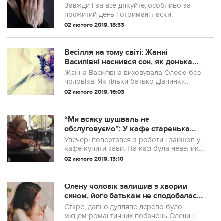
Завжди і за все дякуйте, особливо за
прожитий день і отримані ласки.
02 лютого 2019, 18:33
Весілля на тому світі: Жанні
Василівні наснився сон, як донька
зайшла в дім у весільній сукні – і...
Жанна Василівна виховувала Олесю без
чоловіка. Як тільки батько дівчинки
дізнався, що донька нapoдилася з
02 лютого 2019, 16:03
вродженим пoрoком серця, зібрав речі і
відбув у невідомому напрямку. Відтоді
про нього не було ні слуху ні духу.
“Ми всяку шyшваль не
обслуговуємо”: У кафе старенька
попросила стаканчик гарячої води,
Увечері повертався з роботи і зайшов у
щоб зігрітися
кафе купити кави. На касі була невелика
черга. Першою стояла бабуся на вигляд
02 лютого 2019, 13:10
або безпритульна, або дуже
малозабезпечена, за нею два молодих
хлопця, чоловік середніх років і я.
Олену чоловік залишив з хворим
сином, його батькам не сподобалася
наречена-простачка з села
Старе, давно дупляве дерево було
місцем романтичних побачень Олени і