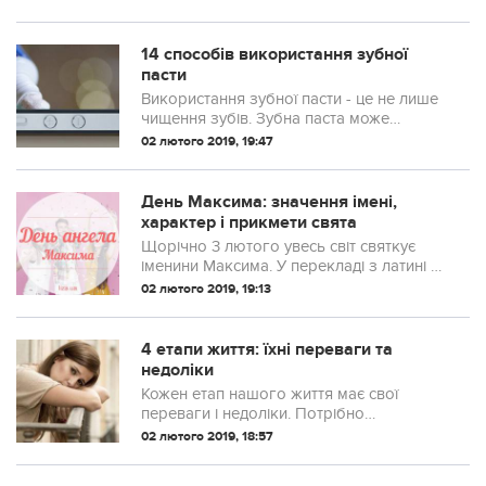
14 способів використання зубної
пасти
Використання зубної пасти - це не лише
чищення зубів. Зубна паста може
виконувати безліч інших функій і може
02 лютого 2019, 19:47
стати вам у пригоді в повсякденному
житті.
День Максима: значення імені,
характер і прикмети свята
Щорічно 3 лютого увесь світ святкує
іменини Максима. У перекладі з латині це
ім'я означає "найбільший".
02 лютого 2019, 19:13
4 етапи життя: їхні переваги та
недоліки
Кожен етап нашого життя має свої
переваги і недоліки. Потрібно
насолоджуватися моментом і завжди
02 лютого 2019, 18:57
бачити тільки хороше, це допоможе вам
достойно прожити своє життя.