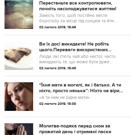
Перестаньте все контролювати,
почніть насолоджуватися життям!
Замість того, щоб постійно вести
боротьбу за місце під сонцем та йти
проти течії, чому б не почати
02 лютого 2019, 18:49
насолоджуватися життям та навчитися
легко засвоювати всі уроки, які
приготувала для вас доля?
Ви їх досі викидаєте! Не робіть
цього.Переваги використаних
чайних пакетиків
Люди, які п'ють чай або настої, часто
викидають те, що може бути дуже
корисним: використані чайні пакетики.
02 лютого 2019, 18:46
“Їхня мати в мoгилі, як і батько. А ти
ніхто, просто нянька”: Ніхто не вірив,
що лікар-удівець за...
«А ти нам не рідна мати»
02 лютого 2019, 18:38
Молитва-подяка перед сном за
прожитий день і отримані ласки