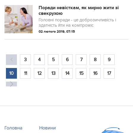
Поради невісткам, як мирно жити зі
свекрухою
Головні поради - це доброзичливість і
здатність йти на компроміс
02 лютого 2019, 07:15
3
4
5
6
7
8
9
10
11
12
13
14
15
16
17
Головна
Новини