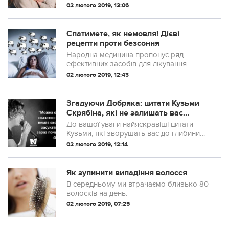
Романа. Здавалося, колись деревце
02 лютого 2019, 13:06
вибігло за місто, зупинилося і не
захотіло повертатися назад. Так і
прижилося край поля.
Спатимете, як немовля! Дієві
рецепти проти безсоння
Народна медицина пропонує ряд
ефективних засобів для лікування
безсоння: трав’яні відвари, настоянки,
02 лютого 2019, 12:43
ванни.
Згадуючи Добряка: цитати Кузьми
Скрябіна, які не залишать вас
байдужими
До вашої уваги найяскравіші цитати
Кузьми, які зворушать вас до глибини
душі.
02 лютого 2019, 12:14
Як зупинити випадіння волосся
В середньому ми втрачаємо близько 80
волосків на день.
02 лютого 2019, 07:25