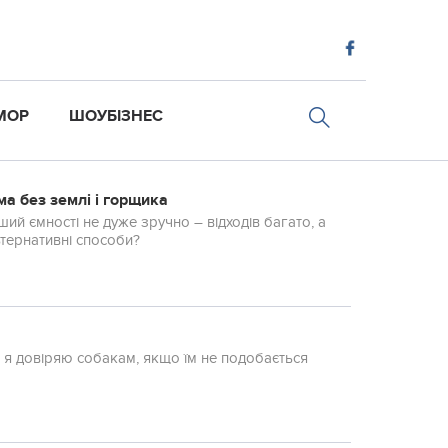
МОР
ШОУБІЗНЕС
ма без землі і горщика
й ємності не дуже зручно – відходів багато, а
льтернативні способи?
 я довіряю собакам, якщо їм не подобається