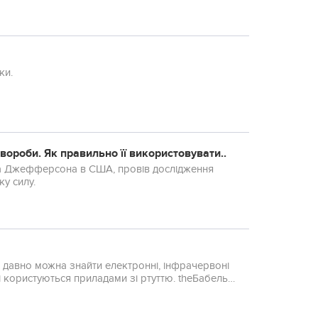
ки.
хвoрoби. Як правильно її використовувати..
а Джефферсона в США, провів дослідження
ку силу.
х давно можна знайти електронні, інфрачервоні
осі користуються приладами зі ртуттю. theБабель