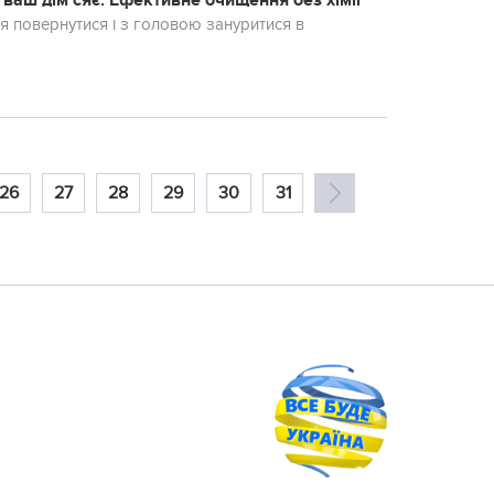
 ваш дім сяє. Ефективне очищення без хімії
ся повернутися і з головою зануритися в
26
27
28
29
30
31