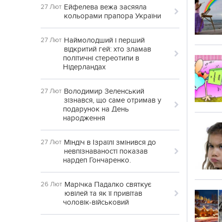
Ейфелева вежа засяяла
27 Лют
кольорами прапора України
Наймолодший і перший
27 Лют
відкритий гей: хто зламав
політичні стереотипи в
Нідерландах
Володимир Зеленський
27 Лют
зізнався, що саме отримав у
подарунок на День
народження
Міндіч в Ізраїлі змінився до
27 Лют
невпізнаваності показав
нардеп Гончаренко.
Марічка Падалко святкує
26 Лют
ювілей та як її привітав
чоловік-військовий