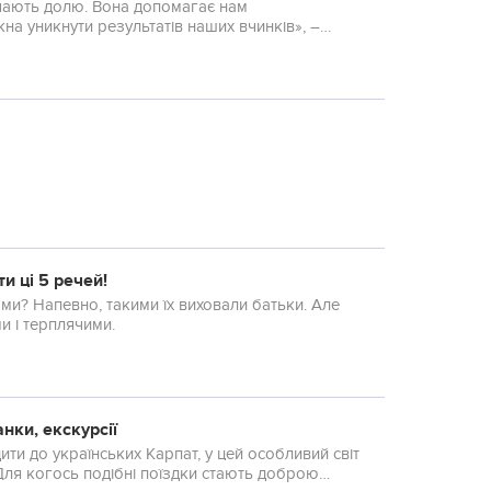
значають долю. Вона допомагає нам
на уникнути результатів наших вчинків», –
и ці 5 речей!
ами? Напевно, такими їх виховали батьки. Але
и і терплячими.
нки, екскурсії
дити до українських Карпат, у цей особливий світ
. Для когось подібні поїздки стають доброю