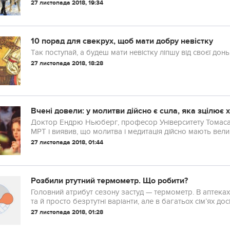
традицією, а для когось це абсолютно новий жи...
27 листопада 2018, 19:34
10 порад для свекрух, щоб мати добру невістку
Так поступай, а будеш мати невістку ліпшу від своєї донь
27 листопада 2018, 18:28
Вченi довели: у молитви дійсно є сuла, яка зцілює 
Доктор Ендрю Ньюберг, професор Університету Томас
МРТ і виявив, що молитва і медитація дійсно мають вели
27 листопада 2018, 01:44
Розбили ртутний термометр. Що робити?
Головний атрибут сезону застуд — термометр. В аптека
та й просто безртутні варіанти, але в багатьох сім’ях д
зʼясував, що робити, якщо розбили ртутний терм...
27 листопада 2018, 01:28