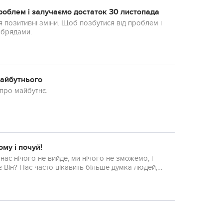
проблем і залучаємо достаток 30 листопада
тя позитивні зміни. Щоб позбутися від проблем і
обрядами.
 майбутнього
про майбутнє.
му і почуй!
нас нічого не вийде, ми нічого не зможемо, і
 Він? Нас часто цікавить більше думка людей,