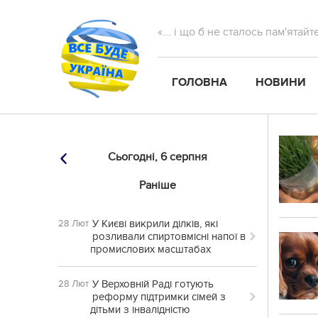
«... і що б не сталось пам'ятай
ГОЛОВНА
НОВИНИ
Сьогодні,
6 серпня
Раніше
У Києві викрили ділків, які
28 Лют
розливали спиртовмісні напої в
промислових масштабах
У Верховній Раді готують
28 Лют
реформу підтримки сімей з
дітьми з інвалідністю