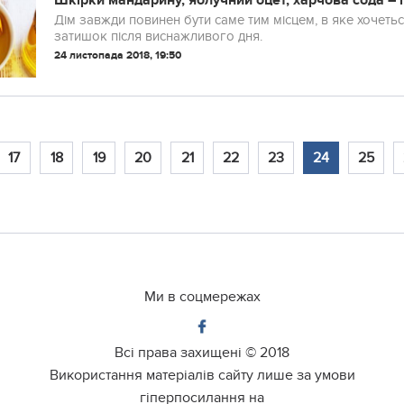
Шкірки мандарину, яблучний оцет, харчова сода – і
Дім завжди повинен бути саме тим місцем, в яке хочеть
затишок після виснажливого дня.
24 листопада 2018, 19:50
17
18
19
20
21
22
23
24
25
Ми в соцмережах
Всі права захищені ©
2018
Використання матеріалів сайту лише за умови
гіперпосилання на