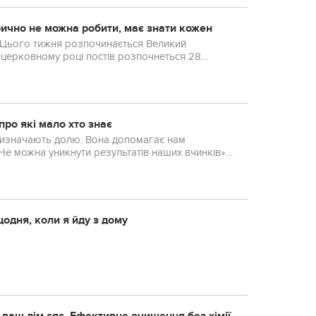
орично не можна робити, має знати кожен
і Цього тижня розпочинається Великий
 у церковному році постів розпочнеться 28
про які мало хто знає
і визначають долю. Вона допомагає нам
«Не можна уникнути результатів наших вчинків»,
одня, коли я йду з дому