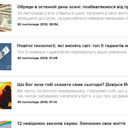
Обряди в останній день осені: позбавляємося від 
30 листопада у всіх з’явиться шанс залучити в своє жит
збільшити достаток, скористайтеся найефективнішими 
30 листопада 2018, 08:54
Новітні технології, які змінять світ: топ 5 гаджетів
Топ-5 новинок гаджетів,які перевернуть ваше уявлення 
30 листопада 2018, 01:45
Що Бог хоче тобі сказати саме сьогодні? Довірся Йо
Ми часто, остаточно зневірившись, говоримо собі, що у 
так часом забуваємо запитати у Бога, а що про це думає
ніж думка Бога, і часом, прислухаючись до цих дум...
30 листопада 2018, 01:14
12 невідомих законів карми. Змінюємо своє життя