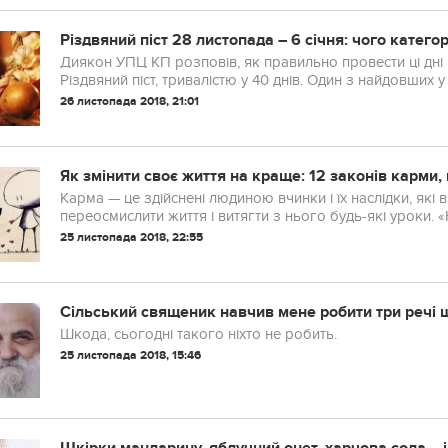
Різдвяний піст 28 листопада – 6 січня: чого катег
Диякон УПЦ КП розповів, як правильно провести ці дн
Різдвяний піст, тривалістю у 40 днів. Один з найдовших
листопада, а завершиться 6 січня.
26 листопада 2018, 21:01
Як змінити своє життя на краще: 12 законів карми, 
Карма — це здійснені людиною вчинки і їх наслідки, як
переосмислити життя і витягти з нього будь-які уроки. 
— основа кармічних законів.
25 листопада 2018, 22:55
Сільський священик навчив мене робити три речі щ
Шкода, сьогодні такого ніхто не робить.
25 листопада 2018, 15:46