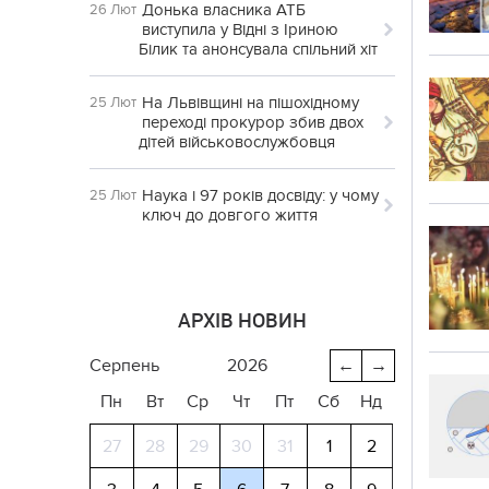
Донька власника АТБ
26 Лют
виступила у Відні з Іриною
Білик та анонсувала спільний хіт
На Львівщині на пішохідному
25 Лют
переході прокурор збив двох
дітей військовослужбовця
Наука і 97 років досвіду: у чому
25 Лют
ключ до довгого життя
АРХІВ НОВИН
серпень
2026
←
→
Пн
Вт
Ср
Чт
Пт
Сб
Нд
27
28
29
30
31
1
2