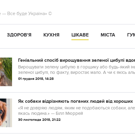
те — Все буде Україна» ©
ЗДОРОВ'Я
КУХНЯ
ЦІКАВЕ
МІСТА
ГУ
Геніальний спосіб вирощування зеленої цибулі вдо
Вирощувати зелену цибулю в горщику або будь-який інши
зеленої цибулі, по факту, виростає мало. А чи є якісь а
01 грудня 2018, 14:28
Як собаки відрізняють поганих людей від хороших
«Я не довіряю людям, яким не подобаються собаки, але
якась людина.» — Білл Мюррей
30 листопада 2018, 21:22