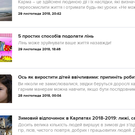
Карма – це здійснені людиною дії і їх наслідки, які ви
переосмислити життя і отримати будь-які уроки. «Не мож
основа кармічних законів.
29 листопада 2018, 20:42
5 простих способів подолати лінь
Лінь може зруйнувати ваше життя назавжди!
29 листопада 2018, 18:46
Ось як виростити дітей ввічливими: припиніть робит
Ви ніколи не замислювалися, звідки беруться дорослі х
гарним манерам можна навчити, якщо бути послідовним
28 листопада 2018, 00:04
Зимовий відпочинок в Карпатах 2018-2019: лижі, са
Досить велика кількість людей вирішує в зимові дні з’їз
гір, лісів, чистого повітря, добрих і працьовитих людей