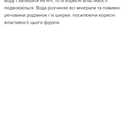
воду і залишити на ніч, то їх корисні властивості
подвоюються. Вода розчиняє всі мінерали та поживні
речовини родзинок і їх шкірки, посилюючи корисні
властивості цього фрукта.