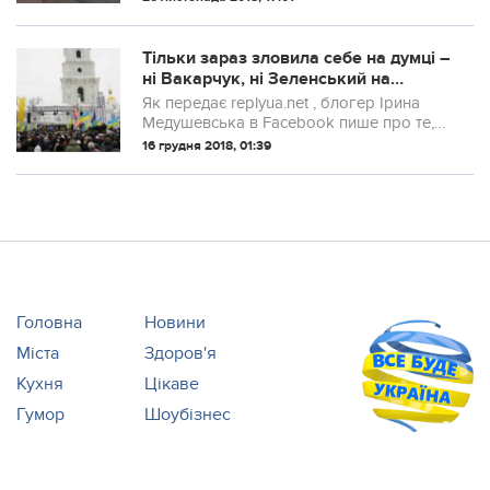
немає документів, немає паспорта,
потрібно везти такого пішохода в
райвідділ,...
Тільки зараз зловила себе на думці –
ні Вакарчук, ні Зеленський на
Софіївську площу так і не прийшли :
Як передає replyua.net , блогер Ірина
Медушевська
Медушевська в Facebook пише про те,
що починався сьогоднішній важливий
16 грудня 2018, 01:39
день для України з найстрашніших
прокльонів від «опо-ригов», адепти
Тимошенко ...
Головна
Новини
Міста
Здоров'я
Кухня
Цікаве
Гумор
Шоубізнес