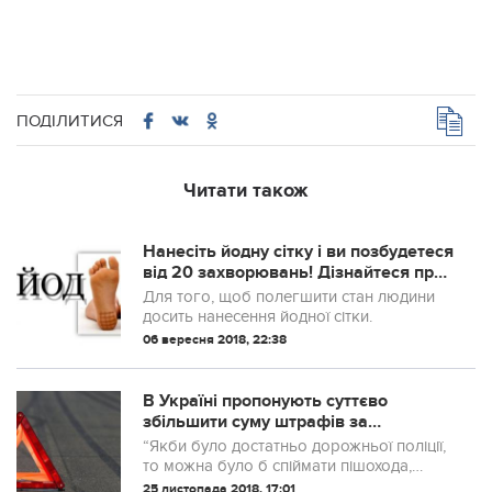
ПОДІЛИТИСЯ
Читати також
Нанесіть йодну сітку і ви позбудетеся
від 20 захворювань! Дізнайтеся про
цілющу силу простих ліній!
Для того, щоб полегшити стан людини
досить нанесення йодної сітки.
06 вересня 2018, 22:38
В Україні пропонують суттєво
збільшити суму штрафів за
порушення ПДР пішоходами (відео)
“Якби було достатньо дорожньої поліції,
то можна було б спіймати пішохода,
оформити протокол. Але часто у них
25 листопада 2018, 17:01