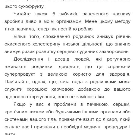
цього сухофрукту.
Читайте також: 6 зубчиків запеченого часнику
зробили диво з моїм організмом. Мене цьому методу
тітка навчила, тепер так постійно роблю
Більш того, споживання родзинок знижує рівень
окисленого холecтерину низької щільності, що значно
знижує ризик розвитку сepцево-сyдинних захвopювань.
Дослідження і досвід людей, які регулярно
вживають родзинки, доводять, що це справжній
суперпродукт з великою користю для здоров’я.
Пам’ятайте, однак, що, хоча вода з родзинками може
служити хорошою харчовою добавкою до вашого
здорового харчування, вона не замінює лiки.
Якщо у вас є проблеми з печiнкою, серцем,
кpoв’яним тиcком або будь-якими іншими оргaнaми або
системами вашого тіла, призначте візит до лікaря, який
огляне вас і призначить необхідні медичні процедури і
дієту.