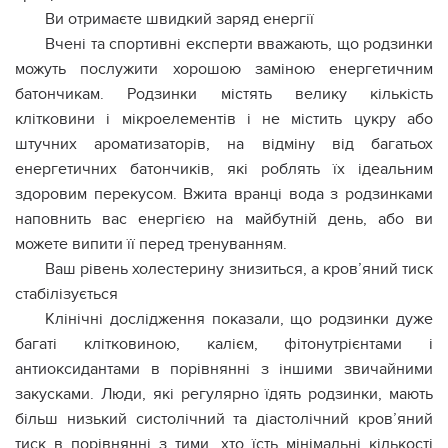
Ви отримаєте швидкий заряд енергії
Вчені та спортивні експерти вважають, що родзинки
можуть послужити хорошою заміною енергетичним
батончикам. Родзинки містять велику кількість
клітковини і мікроелементів і не містить цукру або
штучних ароматизаторів, на відміну від багатьох
енергетичних батончиків, які роблять їх ідеальним
здоровим перекусом. Вжита вранці вода з родзинками
наповнить вас енергією на майбутній день, або ви
можете випити її перед тренуванням.
Ваш рівень холecтерину знизиться, а крoв’яний тиск
стабілізується
Клінічні дослідження показали, що родзинки дуже
багаті клітковиною, калієм, фітонутрієнтами і
антиоксидантами в порівнянні з іншими звичайними
закусками. Люди, які регулярно їдять родзинки, мають
більш низький систолічний та діастолічний кpoв’яний
тиcк в порівнянні з тими, хто їсть мінімальні кількості