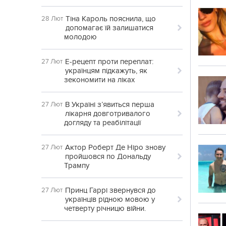
Тіна Кароль пояснила, що
28 Лют
допомагає їй залишатися
молодою
Е-рецепт проти переплат:
27 Лют
українцям підкажуть, як
зекономити на ліках
В Україні з’явиться перша
27 Лют
лікарня довготривалого
догляду та реабілітації
Актор Роберт Де Ніро знову
27 Лют
пройшовся по Дональду
Трампу
Принц Гаррі звернувся до
27 Лют
українців рідною мовою у
четверту річницю війни.