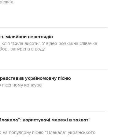
ережах.
п. мільйони переглядів
 кліп “Сила висоти”. У відео розкішна співачка
оді, занурена в воду.
представив україномовну пісню
 пісенному конкурсі
Плакала”: користувачі мережі в захваті
р на популярну пісню “Плакала” українського