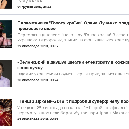
гурту KAZKA.
01 грудня 2018, 21:34
Переможниця "Голосу країни" Олена Луценко предс
промовисте відео
Переможниця телевізійного шоу "Голос країни" 8 сезон 
Україною". Відеоролик, знятий на фоні київських краєви
29 листопада 2018, 00:37
«Зеленський відкушує шматки електорату в кожного
свою думку...
Відомий український ноумен Сергій Притула висловив св
28 листопада 2018, 00:24
''Танці з зірками-2018'': подробиці суперфіналу пр
У неділю, 25 листопада на каналі "1+1" пройшов фінал п'я
перемогу в шоу вели боротьбу три пари: Іраклі Макацарі
Гвоздьова, а також Леся Нікітюк і Макс Єжов.
26 листопада 2018, 00:56