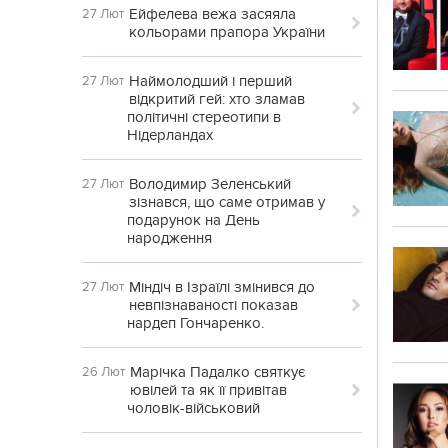
Ейфелева вежа засяяла
27 Лют
кольорами прапора України
Наймолодший і перший
27 Лют
відкритий гей: хто зламав
політичні стереотипи в
Нідерландах
Володимир Зеленський
27 Лют
зізнався, що саме отримав у
подарунок на День
народження
Міндіч в Ізраїлі змінився до
27 Лют
невпізнаваності показав
нардеп Гончаренко.
Марічка Падалко святкує
26 Лют
ювілей та як її привітав
чоловік-військовий