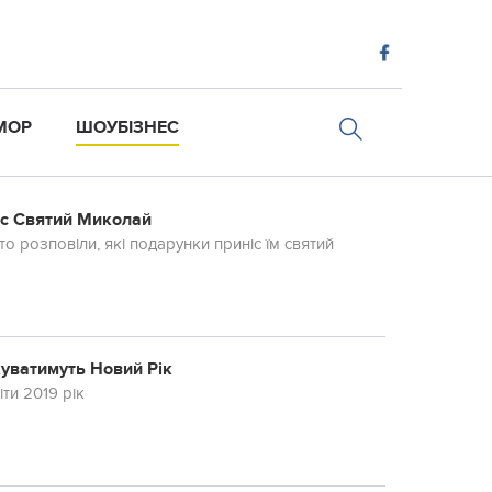
МОР
ШОУБІЗНЕС
ніс Святий Миколай
о розповіли, які подарунки приніс їм святий
куватимуть Новий Рік
ти 2019 рік