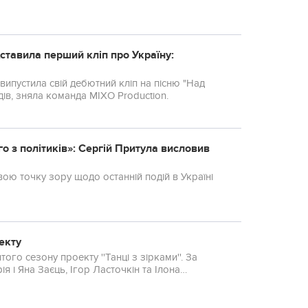
тавила перший кліп про Україну:
випустила свій дебютний кліп на пісню "Над
дів, зняла команда MIXO Production.
 з політиків»: Сергій Притула висловив
ою точку зору щодо останній подій в Україні
оекту
того сезону проекту ''Танці з зірками''. За
я і Яна Заєць, Ігор Ласточкін та Ілона