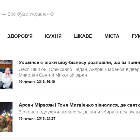
те — Все буде Україна» ©
ЗДОРОВ'Я
КУХНЯ
ЦІКАВЕ
МІСТА
ГУ
Українські зірки шоу-бізнесу розповіли, що їм при
Леся Нікітюк, Олександр Педан, Андрій Шабанов відверт
Миколай Святий Миколай зірки
19 грудня 2018, 16:19
Арсен Мірзоян і Тоня Матвієнко зізналися, де свят
Зіркове подружжя зізналося, де вони збираються зустрі
15 грудня 2018, 21:27