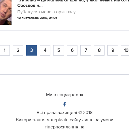
“Україна – це маленька країна, у якої немає ніякої 
Сосєдов н...
Публікуємо мовою оригіналу:
19 листопада 2018, 21:06
1
2
3
4
5
6
7
8
9
10
Ми в соцмережах
Всі права захищені ©
2018
Використання матеріалів сайту лише за умови
гіперпосилання на