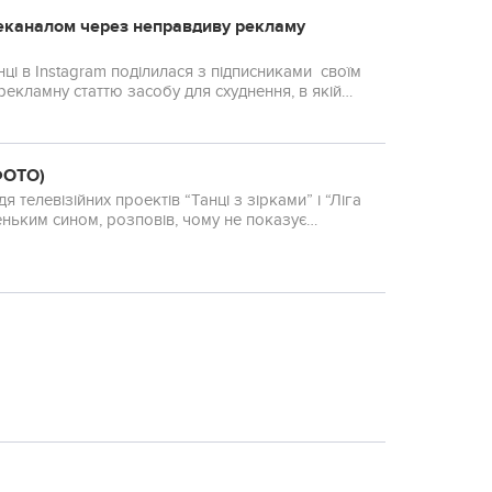
леканалом через неправдиву рекламу
нці в Instagram поділилася з підписниками своїм
рекламну статтю засобу для схуднення, в якій
ФОТО)
 телевізійних проектів “Танці з зірками” і “Ліга
ньким сином, розповів, чому не показує