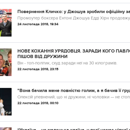
Повернення Кличко: у Джошуа зробили офіційну з
Промоутер боксера Ентоні Джошуа Едді Хірн продовжує
24 листопада 2018, 19:34
НОВЕ КОХАННЯ УРЯДОВЦЯ. ЗАРАДИ КОГО ПАВЛО
ПІШОВ ВІД ДРУЖИНИ
Він - топ-політик, схуд заради неї на 30 кілограмів.
22 листопада 2018, 23:15
"Вона бачила мене повністю голим, а я бачив її гр
Олексій упевнений, що ні дружини, ні чоловіки — не сто
22 листопада 2018, 00:10