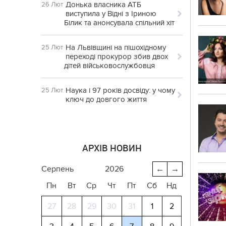
Донька власника АТБ
26 Лют
виступила у Відні з Іриною
Білик та анонсувала спільний хіт
На Львівщині на пішохідному
25 Лют
переході прокурор збив двох
дітей військовослужбовця
Наука і 97 років досвіду: у чому
25 Лют
ключ до довгого життя
АРХІВ НОВИН
серпень
2026
←
→
Пн
Вт
Ср
Чт
Пт
Сб
Нд
27
28
29
30
31
1
2