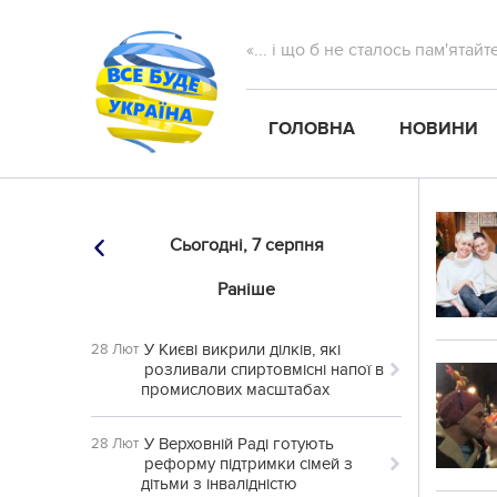
«... і що б не сталось пам'ятай
ГОЛОВНА
НОВИНИ
Сьогодні,
7 серпня
Раніше
У Києві викрили ділків, які
28 Лют
розливали спиртовмісні напої в
промислових масштабах
У Верховній Раді готують
28 Лют
реформу підтримки сімей з
дітьми з інвалідністю