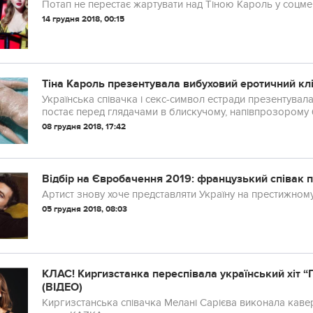
Потап не перестає жартувати над Тіною Кароль у соцм
14 грудня 2018, 00:15
Тіна Кароль презентувала вибуховий еротичний клі
Українська співачка і секс-символ естради презентувала
постає перед глядачами в блискучому, напівпрозорому б
08 грудня 2018, 17:42
Відбір на Євробачення 2019: французький співак 
Артист знову хоче представляти Україну на престижному
05 грудня 2018, 08:03
КЛАС! Киргизстанка переспівала український хіт “
(ВІДЕО)
Киргизстанська співачка Мелані Сарієва виконала каве