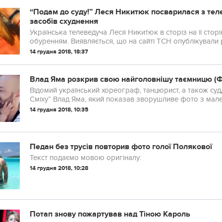
“Подам до суду!” Леся Никитюк посварилася з те
засобів схуднення
Українська телеведуча Леся Никитюк в сторіз на її сторі
обуренням. Виявляється, що на сайті ТСН опублікували 
згадували ім’я і фото зірки.
14 грудня 2018, 18:37
Влад Яма розкрив свою найголовнішу таємницю (
Відомий український хореограф, танцюрист, а також суддя
Сміху” Влад Яма, який показав зворушливе фото з мале
обличчя хлопчика.
14 грудня 2018, 10:35
Педан без трусів повторив фото голої Полякової
Текст подаємо мовою оригіналу:
14 грудня 2018, 10:28
Потап знову пожартував над Тіною Кароль