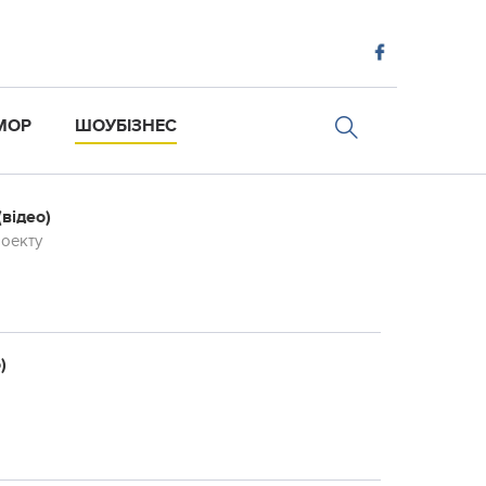
МОР
ШОУБІЗНЕС
відео)
роекту
)