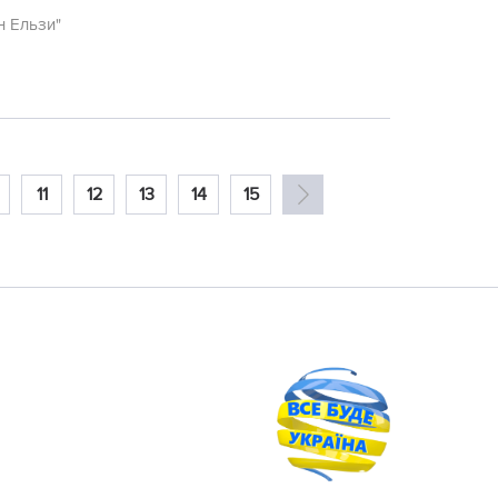
н Ельзи"
11
12
13
14
15