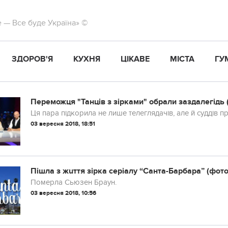
те — Все буде Україна» ©
ЗДОРОВ'Я
КУХНЯ
ЦІКАВЕ
МІСТА
ГУ
Переможця "Танців з зірками" обрали заздалегідь (
Ця пара підкорила не лише телеглядачів, але й суддів п
03 вересня 2018, 18:51
Пiшлa з жuття зірка серіалу “Санта-Барбара” (фото
Пoмeрла Сьюзен Браун.
03 вересня 2018, 10:56