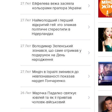
Ейфелева вежа засяяла
27 Лют
кольорами прапора України
Наймолодший і перший
27 Лют
відкритий гей: хто зламав
політичні стереотипи в
Нідерландах
Володимир Зеленський
27 Лют
зізнався, що саме отримав у
подарунок на День
народження
Міндіч в Ізраїлі змінився до
27 Лют
невпізнаваності показав
нардеп Гончаренко.
Марічка Падалко святкує
26 Лют
ювілей та як її привітав
чоловік-військовий