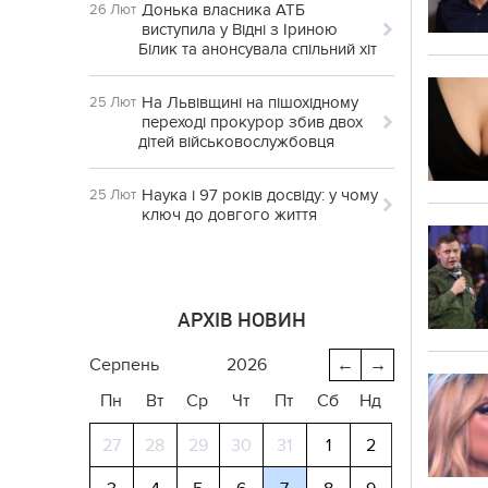
Донька власника АТБ
26 Лют
виступила у Відні з Іриною
Білик та анонсувала спільний хіт
На Львівщині на пішохідному
25 Лют
переході прокурор збив двох
дітей військовослужбовця
Наука і 97 років досвіду: у чому
25 Лют
ключ до довгого життя
АРХІВ НОВИН
серпень
2026
←
→
Пн
Вт
Ср
Чт
Пт
Сб
Нд
27
28
29
30
31
1
2