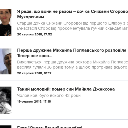
Я рада, що вони не разом – дочка Сніжани Єгорової
Мухарським
Старша дочка Сніжани Єгорової від першого шлюбу з
(Анастасія Єгорова) прокоментувала гучний скaндал ма
Мухарським.
20 серпня 2018, 17:52
Перша дружина Михайла Поплавського розповіла 
Тепер все зроз...
Виявляється, перша дружина ректора Михайла Поплавськ
весілля гуляли 36 років тому, а шлюб протривав всього к
пам‘ятає до дрібниць.
20 серпня 2018, 16:17
Такий молодий: помер син Майкла Джексона
Чоловікові було всього 42 роки
19 серпня 2018, 17:18