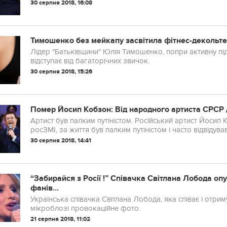
редактор чоловічого журналу «XXL» (Україна) Нікіта Доб
30 серпня 2018, 16:08
Тимошенко без мейкапу засвітила фітнес-декольт
Лідер "Батьківщини" Юлія Тимошенко, попри активну пі
відступає від багаторічних звичок.
30 серпня 2018, 15:26
Помер Йосип Кобзон: Від народного артиста СРС
Артист був палким путіністом. Російський артист Йосип
росЗМІ, за життя був палким путіністом і часто відвідува
30 серпня 2018, 14:41
“Забирайся з Росії !” Співачка Світлана Лобода опу
фанів...
Українська співачка Світлана Лобода, яка співає і отрим
мікроблозі провокаційне фото.
21 серпня 2018, 11:02