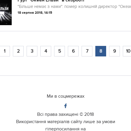
Гурт "Океан Ельзи" в скорботі
"Більше немає з нами": помер колишній директор "Океа
18 серпня 2018, 14:15
1
2
3
4
5
6
7
8
9
10
Ми в соцмережах
Всі права захищені ©
2018
Використання матеріалів сайту лише за умови
гіперпосилання на