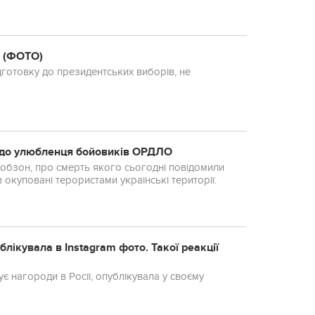
ри...
е (ФОТО)
дготовку до президентських виборів, не
Р до улюбленця бойовиків ОРДЛО
 Кобзон, про смерть якого сьогодні повідомили
в окуповані терористами українські території.
блікувала в Instagram фото. Такої реакції
ує нагороди в Росії, опублікувала у своєму