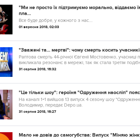
"Ми не просто їх підтримуємо морально, віддаємо їм
пла...
Все буде добре, у кожного з нас....
01 вересня 2018, 02:03
"Зважені та... мертві": чому смерть косить учасник
Раптова смерть 44-річної Євгенії Мостовенко, учасниці 
викликала резонанс в мережі, так як стала третім подіб
занепокоїлися питанням, чи могла причиною смертей...
31 серпня 2018, 16:32
"Це тільки шоу": героїня "Одруження наосліп" поя
На каналі 1+1 вийшов 13 випуск 4 сезону шоу "Одруженн
Володимир, передає Depo.ua.
31 серпня 2018, 16:27
Мало не довів до самогубства: Випуск "Міняю жінк