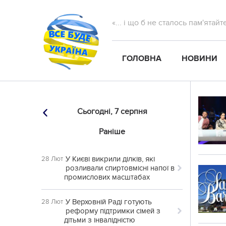
«... і що б не сталось пам'ятай
ГОЛОВНА
НОВИНИ
Сьогодні,
7 серпня
Раніше
У Києві викрили ділків, які
28 Лют
розливали спиртовмісні напої в
промислових масштабах
У Верховній Раді готують
28 Лют
реформу підтримки сімей з
дітьми з інвалідністю