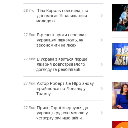
Тіна Кароль пояснила, що
28 Лют
допомагає їй залишатися
молодою
Е-рецепт проти переплат:
27 Лют
українцям підкажуть, як
зекономити на ліках
В Україні з’явиться перша
27 Лют
лікарня довготривалого
догляду та реабілітації
Актор Роберт Де Ніро знову
27 Лют
пройшовся по Дональду
Трампу
Принц Гаррі звернувся до
27 Лют
українців рідною мовою у
четверту річницю війни.