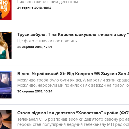
І як вона живе з цим деспотом
31 серпня 2018, 16:12
Труси забула: Тіна Кароль шокувала глядачів шоу "
Це фото співачки вас вразить
30 серпня 2018, 17:01
Відео. Український Хіт Від Квартал 95 Змусив Зал
Можливо треба було бути як всі, А ми хотіли жити краще 
Можливо, наробили ми помилок І як завжди на граблі 
30 серпня 2018, 16:24
Стало відомо імя девятого “Холостяка” країни (ФО
Телеканал СТБ розпочав зйомки дев’ятого сезону рома
героєм став популярний ведучий телеканалу М1 і радіост