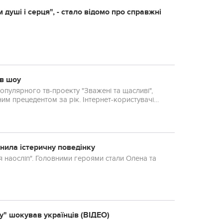
 душі і серця", - стало відомо про справжні
ів шоу
популярного тв-проекту "Зважені та щасливі",
ним прецедентом за рік. Інтернет-користувачі
снила істеричну поведінку
я наосліп". Головними героями стали Олена та
у" шокував українців (ВІДЕО)