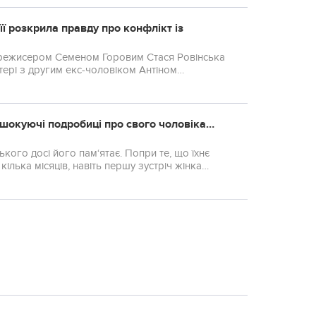
ї розкрила правду про конфлікт із
 режисером Семеном Горовим Стася Ровінська
тері з другим екс-чоловіком Антіном
шокуючі подробиці про свого чоловіка…
ого досі його пам‘ятає. Попри те, що їхнє
ілька місяців, навіть першу зустріч жінка