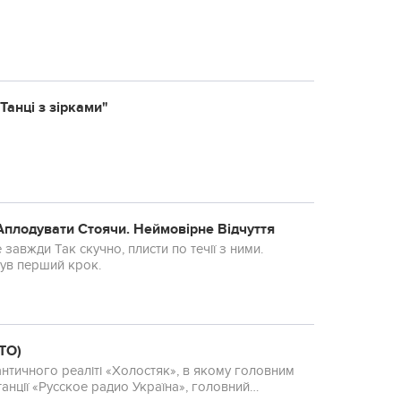
Танці з зірками"
 Аплодувати Стоячи. Неймовірне Відчуття
завжди Так скучно, плисти по течії з ними.
був перший крок.
ТО)
нтичного реаліті «Холостяк», в якому головним
анції «Русское радио Україна», головний